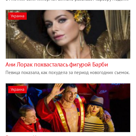
Украина
Ани Лорак похвасталась фигурой Барби
Певица показала, как похудела за период новогодних съемок.
Украина