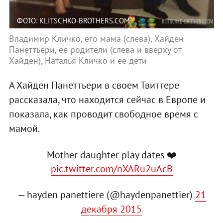
ФОТО: KLITSCHKO-BROTHERS.COM
Владимир Кличко, его мама (слева), Хайден
Панеттьери, ее родители (слева и вверху от
Хайден), Наталья Кличко и ее дети
А Хайден Панеттьери в своем Твиттере
рассказала, что находится сейчас в Европе и
показала, как проводит свободное время с
мамой.
Mother daughter play dates ❤️
pic.twitter.com/nXARu2uAcB
— hayden panettiere (@haydenpanettier)
21
декабря 2015