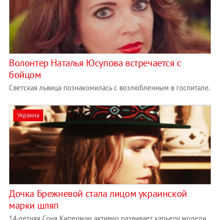
Волонтер Наталья Юсупова встречается с
бойцом
Светская львица познакомилась с возлюбленным в госпитале.
Украина
Дочка Брежневой стала лицом украинской
марки шляп
14-летняя Соня Киперман активно развивает карьеру модели.