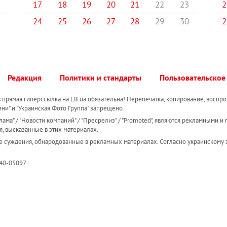
17
18
19
20
21
22
23
2
24
25
26
27
28
29
30
2
Редакция
Политики и стандарты
Пользовательское
прямая гиперссылка на LB.ua обязательна! Перепечатка, копирование, воспро
ини" и "Украинская Фото Группа" запрещено.
ама" / "Новости компаний" / "Пресрелиз" / "Promoted", являются рекламными и 
я, высказанные в этих материалах.
е суждения, обнародованные в рекламных материалах. Согласно украинскому з
R40-05097