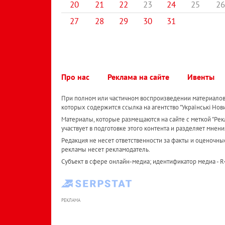
20
21
22
23
24
25
26
27
28
29
30
31
Про нас
Реклама на сайте
Ивенты
При полном или частичном воспроизведении материалов 
которых содержится ссылка на агентство "Українськi Нов
Материалы, которые размещаются на сайте с меткой "Рекл
участвует в подготовке этого контента и разделяет мнени
Редакция не несет ответственности за факты и оценочны
рекламы несет рекламодатель.
Субъект в сфере онлайн-медиа; идентификатор медиа - 
РЕКЛАМА