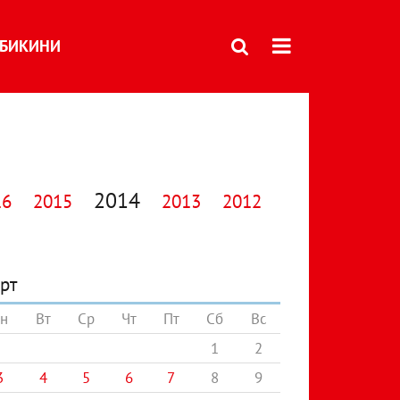
БИКИНИ
2014
16
2015
2013
2012
рт
н
Вт
Ср
Чт
Пт
Сб
Вс
1
2
3
4
5
6
7
8
9