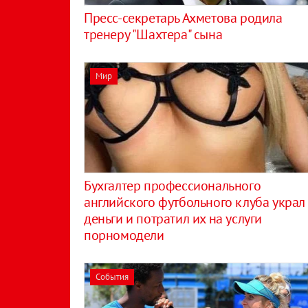
Пресс-секретарь Ахметова родила
тренеру "Шахтера" сына
Мир
Бухгалтер профессионального
английского футбольного клуба украл
деньги и потратил их на услуги
порномодели
События