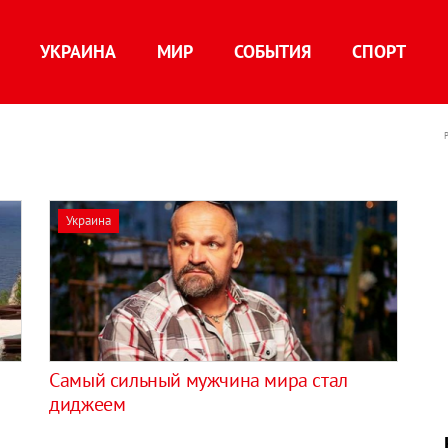
УКРАИНА
МИР
СОБЫТИЯ
СПОРТ
Украина
Самый сильный мужчина мира стал
диджеем