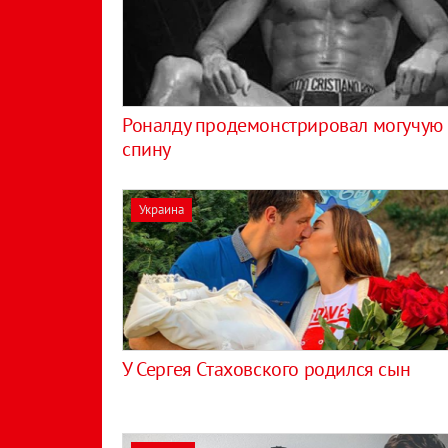
Роналду продемонстрировал могучую
спину
Украина
У Сергея Стаховского родился сын