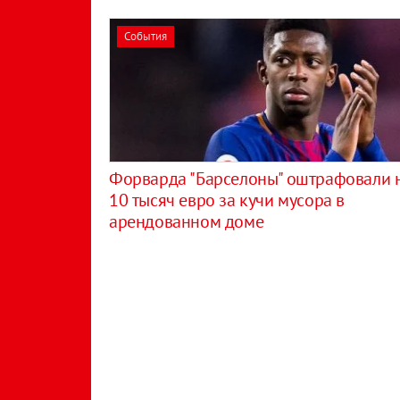
События
Форварда "Барселоны" оштрафовали 
10 тысяч евро за кучи мусора в
арендованном доме