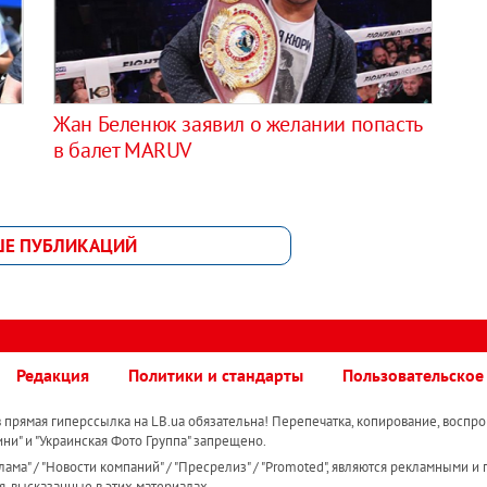
Жан Беленюк заявил о желании попасть
в балет MARUV
ШЕ ПУБЛИКАЦИЙ
Редакция
Политики и стандарты
Пользовательское
прямая гиперссылка на LB.ua обязательна! Перепечатка, копирование, воспро
ини" и "Украинская Фото Группа" запрещено.
ама" / "Новости компаний" / "Пресрелиз" / "Promoted", являются рекламными и 
я, высказанные в этих материалах.