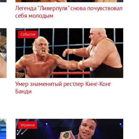
Легенда "Ливерпуля" снова почувствовал
себя молодым
События
Умер знаменитый рестлер Кинг-Конг
Банди
Украина