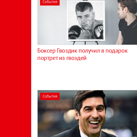
События
Боксер Гвоздик получил в подарок
портрет из гвоздей
События