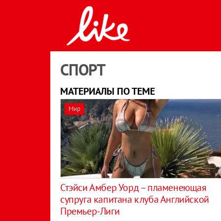
СПОРТ
МАТЕРИАЛЫ ПО ТЕМЕ
Мир
Стэйси Амбер Уорд – пламенеющая
супруга капитана клуба Английской
Премьер-Лиги