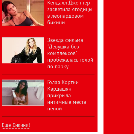
Кендалл Дженнер
засветила ягодицы
в леопардовом
бикини
Звезда фильма
"Девушка без
комплексов"
пробежалась голой
по парку
Голая Кортни
Кардашян
прикрыла
интимные места
пеной
Еще Бикини!