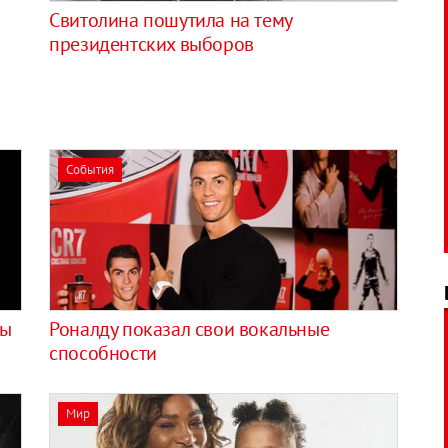
Свитолина пошутила на тему
президентских выборов
События
цы
Роналду показал свои вокальные
способности
Мир