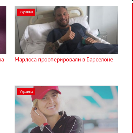
Украина
на
Марлоса прооперировали в Барселоне
Украина