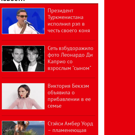
Президент
Туркменистана
исполнил рэп в
честь своего коня
Сеть взбудоражило
фото Леонардо Ди
Каприо со
взрослым "сыном"
Виктория Бекхэм
объявила о
прибавлении в ее
семье
Стэйси Амбер Уорд
– пламенеющая