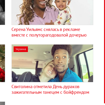
Серена Уильямс снялась в рекламе
вместе с полуторагодовалой дочерью
Украина
Свитолина отметила День дураков
зажигательным танецем с бойфрендом