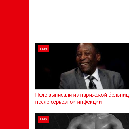
Мир
Пеле выписали из парижской больни
после серьезной инфекции
Мир