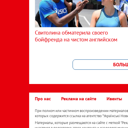
Свитолина обматерила своего
бойфренда на чистом английском
БОЛЬ
Про нас
Реклама на сайте
Ивенты
При полном или частичном воспроизведении материалов 
которых содержится ссылка на агентство "Українськi Нов
Материалы, которые размещаются на сайте с меткой "Рекл
участвует в подготовке этого контента и разделяет мнени