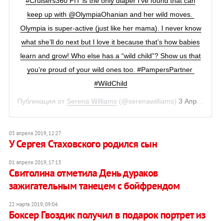
#Cruisers360 FIT is the only diaper I’ve found that can
keep up with @OlympiaOhanian and her wild moves.
Olympia is super-active (just like her mama). I never know
what she’ll do next but I love it because that’s how babies
learn and grow! Who else has a “wild child”? Show us that
you’re proud of your wild ones too. #PampersPartner
#WildChild
Публикация от
Serena Williams
(@serenawilliams)
3 Апр 2019 в 6:39 PDT
03 апреля 2019, 12:27
У Сергея Стаховского родился сын
01 апреля 2019, 17:13
Свитолина отметила День дураков
зажигательным танецем с бойфрендом
22 марта 2019, 09:04
Боксер Гвоздик получил в подарок портрет из