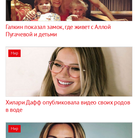
Галкин показал замок, где живет с Аллой
Пугачевой и детьми
Мир
Хилари Дафф опубликовала видео своих родов
в воде
Мир