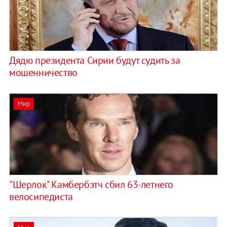
Дядю президента Сирии будут судить за
мошенничество
Мир
"Шерлок" Камбербэтч сбил 63-летнего
велосипедиста