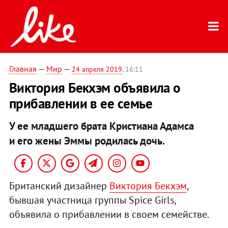
Главная
—
Мир
—
24 апреля 2019
, 16:11
Виктория Бекхэм объявила о
прибавлении в ее семье
У ее младшего брата Кристиана Адамса
и его жены Эммы родилась дочь.
Британский дизайнер
Виктория Бекхэм
,
бывшая участница группы Spice Girls,
объявила о прибавлении в своем семействе.