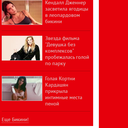
Кендалл Дженнер
засветила ягодицы
в леопардовом
бикини
Звезда фильма
"Девушка без
комплексов"
пробежалась голой
по парку
Голая Кортни
Кардашян
прикрыла
интимные места
пеной
Еще Бикини!