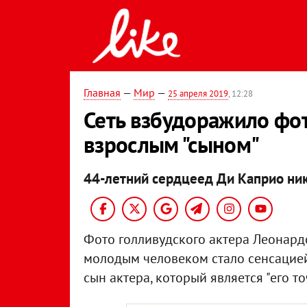
Главная
—
Мир
—
25 апреля 2019
, 12:28
Сеть взбудоражило фо
взрослым "сыном"
44-летний сердцеед Ди Каприо нико
Фото голливудского актера Леонард
молодым человеком стало сенсацией 
сын актера, который является "его т