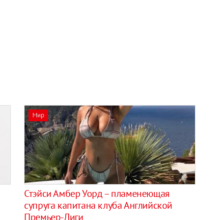
Мир
Стэйси Амбер Уорд – пламенеющая
супруга капитана клуба Английской
Премьер-Лиги