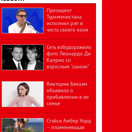
Президент
Туркменистана
исполнил рэп в
честь своего коня
Сеть взбудоражило
фото Леонардо Ди
Каприо со
взрослым "сыном"
Виктория Бекхэм
объявила о
прибавлении в ее
семье
Стэйси Амбер Уорд
– пламенеющая