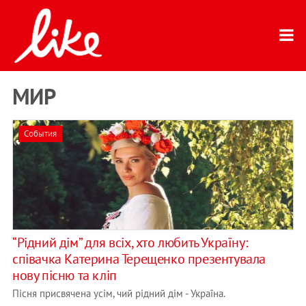
МИР
События
“Рідний дім” для всіх, хто любить Україну:
співачка Катерина Терещенко презентувала
нову пісню та кліп
Пісня присвячена усім, чий рідний дім - Україна.