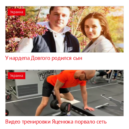
Украина
У нардепа Довгого родился сын
Украина
Видео тренировки Яценюка порвало сеть