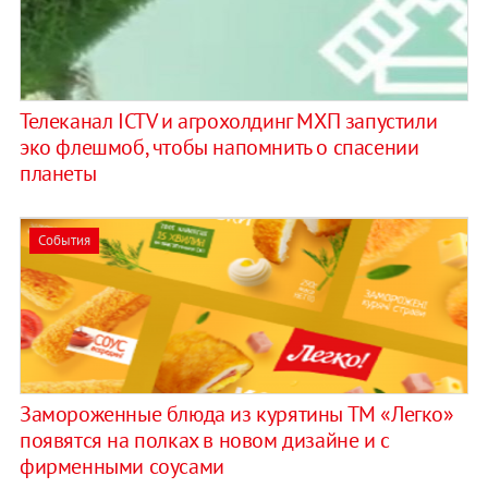
Телеканал ICTV и агрохолдинг МХП запустили
эко флешмоб, чтобы напомнить о спасении
планеты
События
Замороженные блюда из курятины ТМ «Легко»
появятся на полках в новом дизайне и с
фирменными соусами