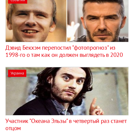
Дэвид Бекхэм перепостил "фотопрогноз" из
1998-го о там как он должен выглядеть в 2020
Украина
Участник "Океана Эльзы" в четвертый раз станет
отцом