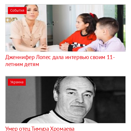
События
Дженнифер Лопес дала интервью своим 11-
летним детям
Украина
Умер отец Тимура Хромаева