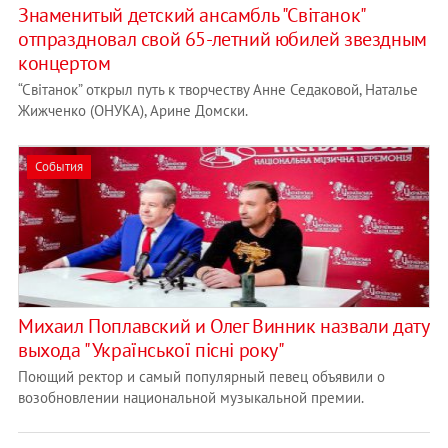
Знаменитый детский ансамбль "Свiтанок"
отпраздновал свой 65-летний юбилей звездным
концертом
“Свiтанок” открыл путь к творчеству Анне Седаковой, Наталье
Жижченко (ОНУКА), Арине Домски.
События
Михаил Поплавский и Олег Винник назвали дату
выхода "Української пісні року"
Поющий ректор и самый популярный певец объявили о
возобновлении национальной музыкальной премии.