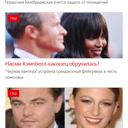
Герцогиня Кембриджская учится защите от похищений
Мир
Наоми Кэмпбелл наконец обручилась?
"Черная пантера" устроила грандиозный фейерверк в честь
помолвки
Мир