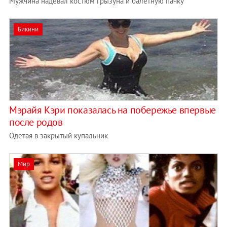
Мужчина надевал костюм грызуна и балетную пачку
Бикини
Мэрайя Кэри показалась на побережье впервые
после родов
Одетая в закрытый купальник
Мир