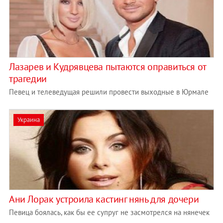
Лазарев и Кудрявцева пытаются оправиться от
трагедии
Певец и телеведущая решили провести выходные в Юрмале
Украина
Ани Лорак устроила кастинг нянь для дочери
Певица боялась, как бы ее супруг не засмотрелся на нянечек