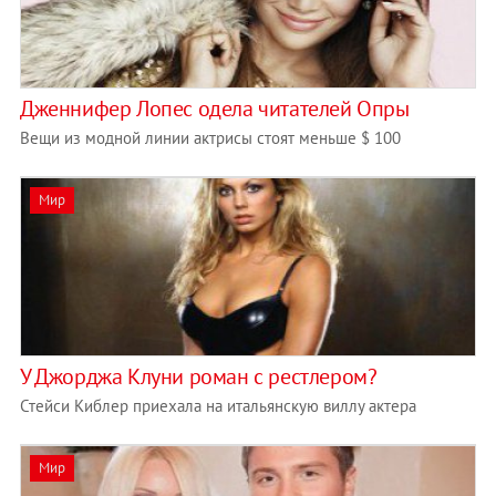
Дженнифер Лопес одела читателей Опры
Вещи из модной линии актрисы стоят меньше $ 100
Мир
У Джорджа Клуни роман с рестлером?
Стейси Киблер приехала на итальянскую виллу актера
Мир