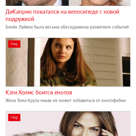
ДиКаприо покатался на велосипеде с новой
подружкой
Блейк Лайвли была весьма обескуражена развитием событий
Мир
Кэти Холмс боится енотов
Жена Тома Круза никак не может избавиться от енотофобии
Мир