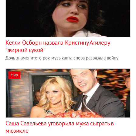
Келли Осборн назвала Кристину Агилеру
"жирной сукой"
Дочь знаменитого рок-музыканта снова развязала войну
Мир
Саша Савельева уговорила мужа сыграть в
мюзикле