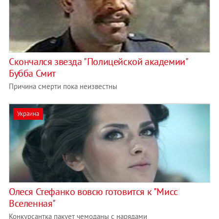
Скончался звезда "Полицейской академии"
Бубба Смит
Причина смерти пока неизвестны
Украина
Олеся Стефанко вовсю готовится к "Мисс
Вселенная"
Конкурсантка пакует чемоданы с нарядами