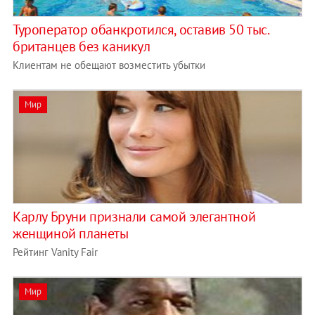
Туроператор обанкротился, оставив 50 тыс.
британцев без каникул
Клиентам не обещают возместить убытки
Мир
Карлу Бруни признали самой элегантной
женщиной планеты
Рейтинг Vanity Fair
Мир