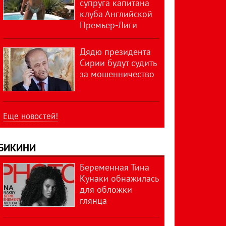
супруга капитана
клуба Английской
Премьер-Лиги
Дядю президента
Сирии будут судить
за мошенничество
Еще новостей!
БИКИНИ
Беременная Тина
Кунаки обнажилась
для обложки
глянца