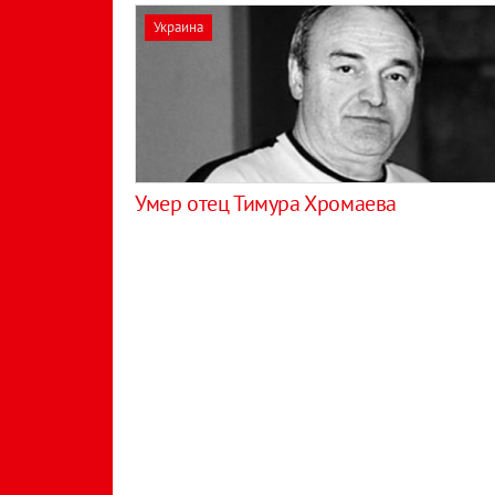
Украина
Умер отец Тимура Хромаева