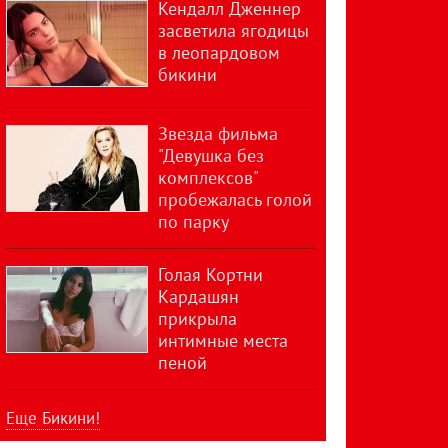
Кендалл Дженнер
засветила ягодицы
в леопардовом
бикини
Звезда фильма
"Девушка без
комплексов"
пробежалась голой
по парку
Голая Кортни
Кардашян
прикрыла
интимные места
пеной
Еще Бикини!