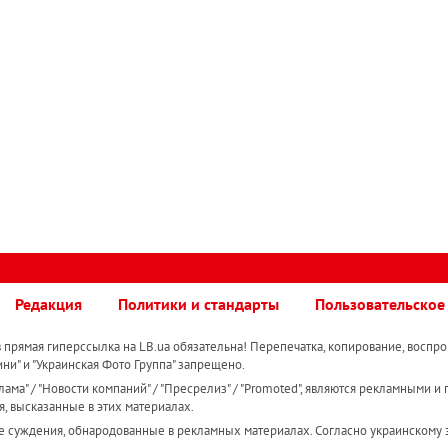
Редакция
Политики и стандарты
Пользовательское
прямая гиперссылка на LB.ua обязательна! Перепечатка, копирование, воспро
ини" и "Украинская Фото Группа" запрещено.
ама" / "Новости компаний" / "Пресрелиз" / "Promoted", являются рекламными и 
я, высказанные в этих материалах.
е суждения, обнародованные в рекламных материалах. Согласно украинскому з