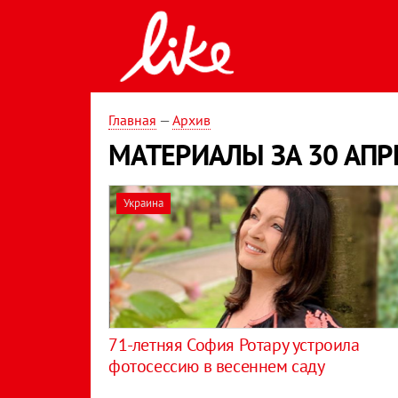
Главная
—
Архив
МАТЕРИАЛЫ ЗА 30 АПР
Украина
71-летняя София Ротару устроила
фотосессию в весеннем саду