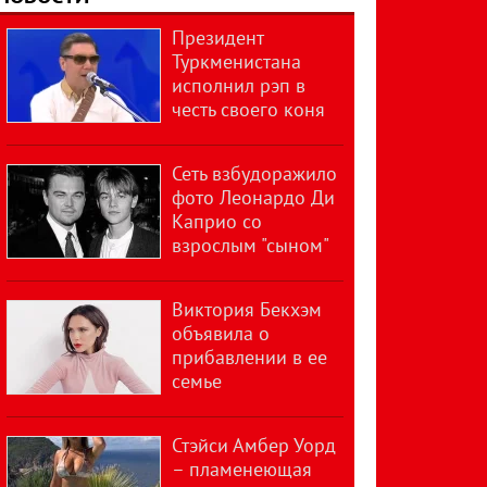
Президент
Туркменистана
исполнил рэп в
честь своего коня
Сеть взбудоражило
фото Леонардо Ди
Каприо со
взрослым "сыном"
Виктория Бекхэм
объявила о
прибавлении в ее
семье
Стэйси Амбер Уорд
– пламенеющая