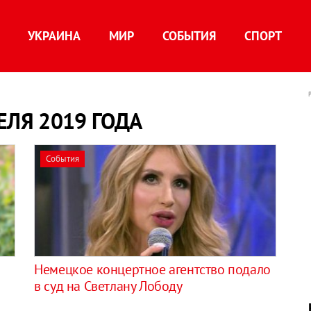
УКРАИНА
МИР
СОБЫТИЯ
СПОРТ
ЕЛЯ 2019 ГОДА
События
​Немецкое концертное агентство подало
в суд на Светлану Лободу