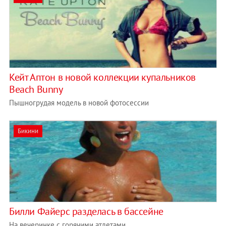
Кейт Аптон в новой коллекции купальников
Beach Bunny
Пышногрудая модель в новой фотосессии
Бикини
Билли Файерс разделась в бассейне
На вечеринке с горячими атлетами