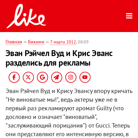
Главная
—
Бикини
—
7 марта 2012
, 08:09
Эван Рэйчел Вуд и Крис Эванс
разделись для рекламы
Эван Рэйчел Вуд
и Крису Эвансу впору кричать
"Не виноватые мы!", ведь актеры уже
не в
первый раз рекламируют
аромат Guilty (что
дословно и означает "виноватый",
"заслуживающий порицания") от Gucci. Теперь
они представляют его интенсивную версию, в