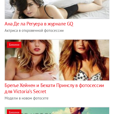
Ана Де ла Регуера в журнале GQ
Актриса в откровенной фотосессии
Бикини
Брегье Хейнен и Бехати Принслу в фотосессии
для Victoria’s Secret
Модели в новом фотосете
Бикини