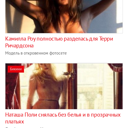
Камилла Роу полностью разделась для Терри
Ричардсона
Модель в откровенном фотосете
Бикини
Наташа Поли снялась без белья и в прозрачных
платьях