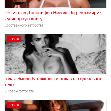
Полуголая Дженнифер Николь Ли рекламирует
кулинарную книгу
Собственного авторства
Бикини
Голая Эмили Ратажковски показала идеальное
тело
В новом фотосете
Бикини