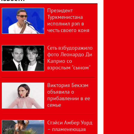
Президент
Туркменистана
исполнил рэп в
честь своего коня
Сеть взбудоражило
фото Леонардо Ди
Каприо со
взрослым "сыном"
Виктория Бекхэм
объявила о
прибавлении в ее
семье
Стэйси Амбер Уорд
– пламенеющая