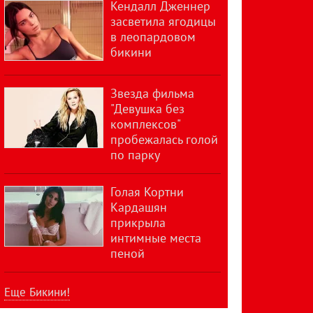
Кендалл Дженнер
засветила ягодицы
в леопардовом
бикини
Звезда фильма
"Девушка без
комплексов"
пробежалась голой
по парку
Голая Кортни
Кардашян
прикрыла
интимные места
пеной
Еще Бикини!