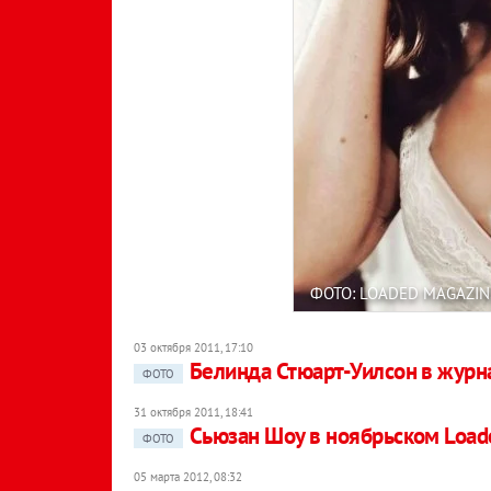
ФОТО: LOADED MAGAZIN
03 октября 2011, 17:10
Белинда Стюарт-Уилсон в журн
ФОТО
31 октября 2011, 18:41
Сьюзан Шоу в ноябрьском Load
ФОТО
05 марта 2012, 08:32