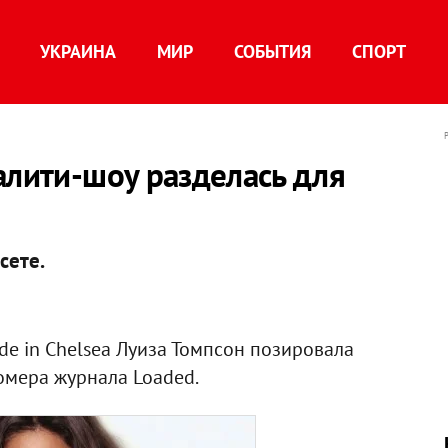
УКРАИНА
МИР
СОБЫТИЯ
СПОРТ
алити-шоу разделась для
сете.
e in Chelsea Луиза Томпсон позировала
омера журнала Loaded.