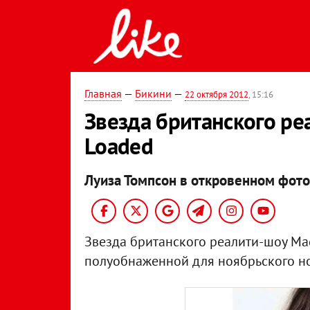
Главная
—
Бикини
—
22 октября 2012
, 15:16
Звезда британского ре
Loaded
Луиза Томпсон в откровенном фото
Звезда британского реалити-шоу Mad
полуобнаженной для ноябрьского н