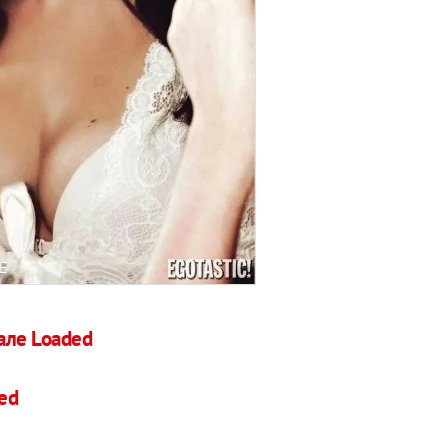
E
але Loaded
ed