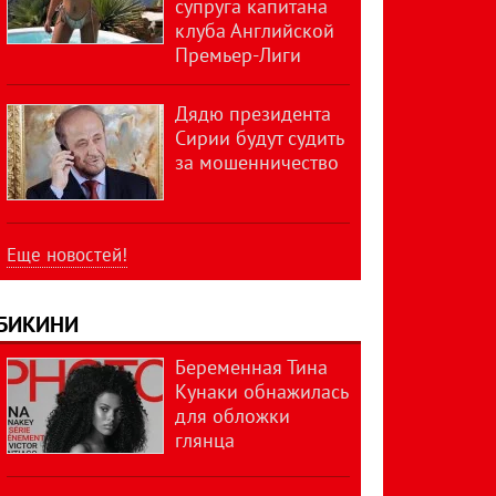
супруга капитана
клуба Английской
Премьер-Лиги
Дядю президента
Сирии будут судить
за мошенничество
Еще новостей!
БИКИНИ
Беременная Тина
Кунаки обнажилась
для обложки
глянца