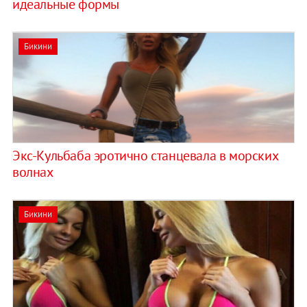
идеальные формы
Бикини
Экс-Кульбаба эротично станцевала в морских
волнах
Бикини