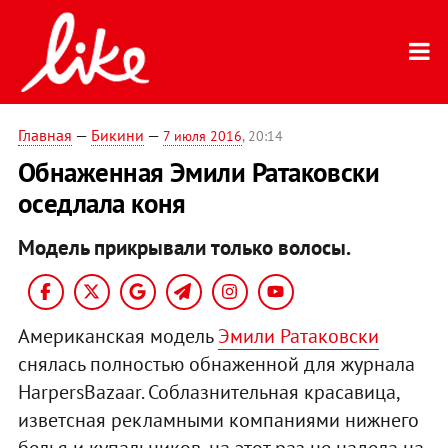
Главная
—
Бикини
—
7 июля 2016
, 20:14
Обнаженная Эмили Ратаковски
оседлала коня
Модель прикрывали только волосы.
Американская модель
Эмили Ратаковски
снялась полностью обнаженной для журнала
HarpersBazaar. Соблазнительная красавица,
изветсная рекламными компаниями нижнего
белья и купальников, на этот раз не надела на