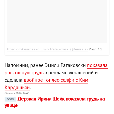
Фото опубликовано Emily Ratajkowski (@emrata)
Июл 7 2016 в 5:12 PDT
Напомним, ранее Эмили Ратаковски
показала
роскошную грудь
в рекламе украшений и
сделала
двойное топлес-селфи с Ким
Кардашьян
.
06 июля 2016, 16:43
Дерзкая Ирина Шейк показала грудь на
ФОТО
улице