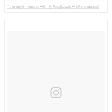
Фото опубликовано 👑Emily Ratajkowski👑 (@emrata.rus)
Июл 7 