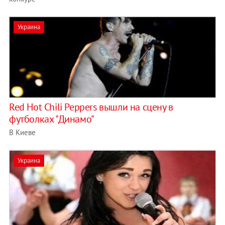
Украина
Red Hot Chili Peppers вышли на сцену в
футболках "Динамо"
В Киеве
Украина