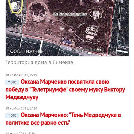
ФОТО: ТИЖДЕНЬ
Территория дома в Симеизе
18 ноября 2011, 15:19
Оксана Марченко посвятила свою
ФОТО
победу в "Телетриумфе" своему мужу Виктору
Медведчуку
18 ноября 2011, 17:10
Оксана Марченко: "Тень Медведчука в
ФОТО
политике все равно есть"
14 марта 2012, 15:30