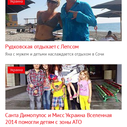
Украина
Рудковская отдыхает с Лепсом
Яна с мужем и детьми наслаждается отдыхом в Сочи
Украина
Санта Димопулос и Мисс Украина Вселенная
2014 помогли детям с зоны АТО