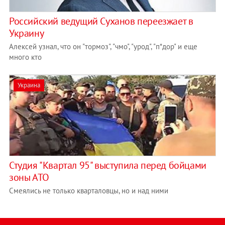
Российский ведущий Суханов переезжает в
Украину
Алексей узнал, что он "тормоз", "чмо", "урод", "п*дор" и еще
много кто
Украина
Студия "Квартал 95" выступила перед бойцами
зоны АТО
Смеялись не только кварталовцы, но и над ними