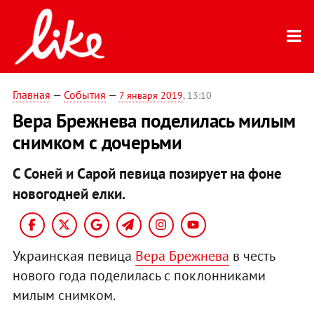
Главная
—
События
—
7 января 2019
, 13:10
Вера Брежнева поделилась милым
снимком с дочерьми
С Соней и Сарой певица позирует на фоне
новогодней елки.
Украинская певица
Вера Брежнева
в честь
нового года поделилась с поклонниками
милым снимком.