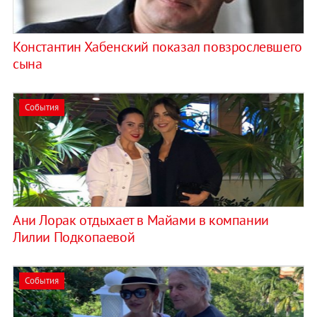
Константин Хабенский показал повзрослевшего
сына
События
Ани Лорак отдыхает в Майами в компании
Лилии Подкопаевой
События