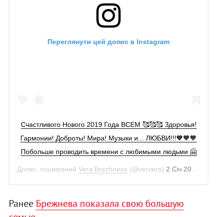
Переглянути цей допис в Instagram
Счастливого Нового 2019 Года ВСЕМ 🥰🥰🥰 Здоровья!
Гармонии! Доброты! Мира! Музыки и... ЛЮБВИ!!!🧡🧡🧡
Побольше проводить времени с любимыми людьми 🤗
Допис, поширений
Vera Brezhneva
(@ververa)
2 Січ 2019 р. о 6:49 PST
Ранее
Брежнева показала свою большую