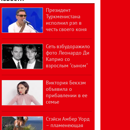
Президент
Туркменистана
исполнил рэп в
честь своего коня
Сеть взбудоражило
фото Леонардо Ди
Каприо со
взрослым "сыном"
Виктория Бекхэм
объявила о
прибавлении в ее
семье
Стэйси Амбер Уорд
– пламенеющая