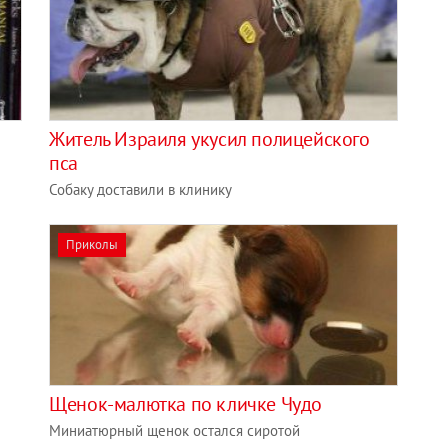
Житель Израиля укусил полицейского
пса
Собаку доставили в клинику
Приколы
Щенок-малютка по кличке Чудо
Миниатюрный щенок остался сиротой