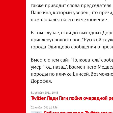
также приводит слова председател
Пашкина, который уверен, что презид
пожаловался на его исчезновение.
В том случае, если до выходных Доро
привлекут волонтеров. "Русской слу
города Одинцово сообщения о прези
Вместе с тем сайт "Толкователь" соо
умер "год назад". Взамен него Медве
породы по кличке Енисей. Возможно,
Дорофея.
31 октября 2011, 10:45
Twitter Леди Гаги побил очередной р
02 ноября 2011, 15:56
Собчак показала в Twitter соск