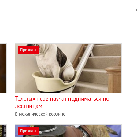
Приколы
Толстых псов научат подниматься по
лестницам
В механической корзине
Приколы