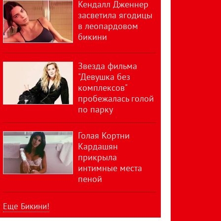
Кендалл Дженнер
засветила ягодицы
в леопардовом
бикини
Звезда фильма
"Девушка без
комплексов"
пробежалась голой
по парку
Голая Кортни
Кардашян
прикрыла
интимные места
пеной
Еще Бикини!