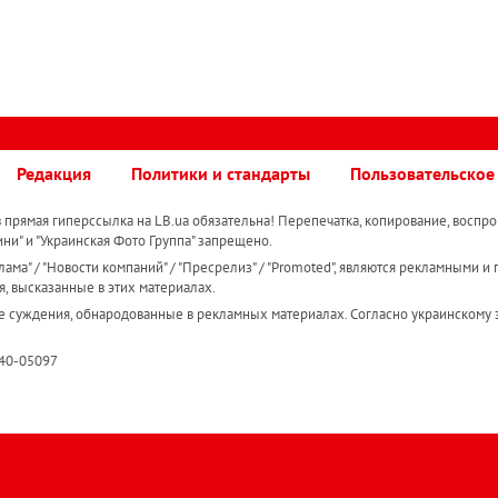
Редакция
Политики и стандарты
Пользовательское
прямая гиперссылка на LB.ua обязательна! Перепечатка, копирование, воспро
ини" и "Украинская Фото Группа" запрещено.
ама" / "Новости компаний" / "Пресрелиз" / "Promoted", являются рекламными и 
я, высказанные в этих материалах.
е суждения, обнародованные в рекламных материалах. Согласно украинскому з
R40-05097