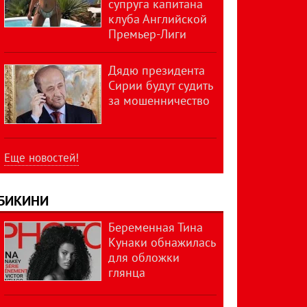
супруга капитана
клуба Английской
Премьер-Лиги
Дядю президента
Сирии будут судить
за мошенничество
Еще новостей!
БИКИНИ
Беременная Тина
Кунаки обнажилась
для обложки
глянца