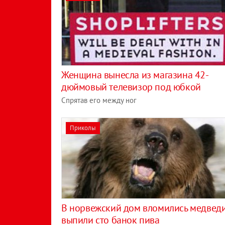
Женщина вынесла из магазина 42-
дюймовый телевизор под юбкой
Спрятав его между ног
Приколы
В норвежский дом вломились медведи
выпили сто банок пива