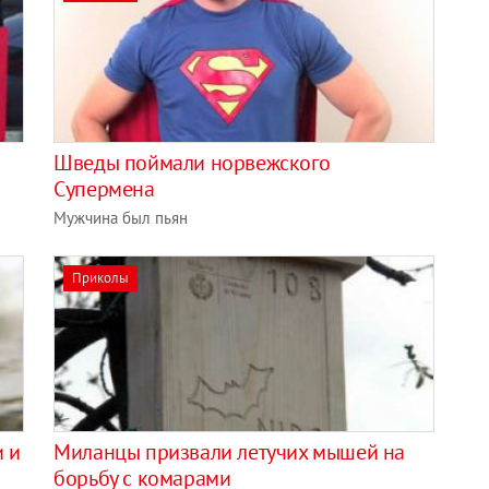
Шведы поймали норвежского
Супермена
Мужчина был пьян
Приколы
 и
Миланцы призвали летучих мышей на
борьбу с комарами