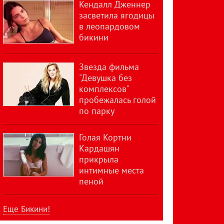
Кендалл Дженнер
засветила ягодицы
в леопардовом
бикини
Звезда фильма
"Девушка без
комплексов"
пробежалась голой
по парку
Голая Кортни
Кардашян
прикрыла
интимные места
пеной
Еще Бикини!