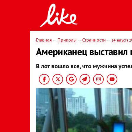
Главная
—
Приколы
—
Странности
—
14 августа 
Американец выставил н
В лот вошло все, что мужчина успе