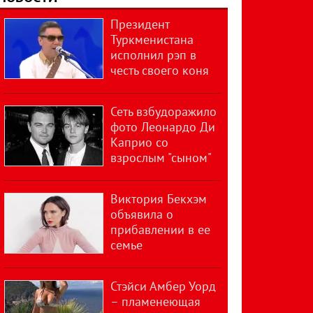
Президент
Туркменистана
исполнил рэп в
честь своего коня
Сеть взбудоражило
фото Леонардо Ди
Каприо со
взрослым "сыном"
Виктория Бекхэм
объявила о
прибавлении в ее
семье
Стэйси Амбер Уорд
– пламенеющая