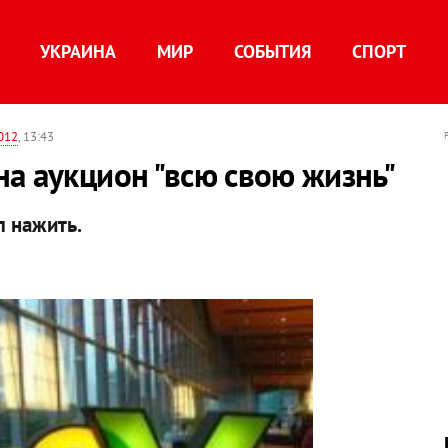
УКРАИНА
МИР
СОБЫТИЯ
СПОРТ
2012
, 13:43
а аукцион "всю свою жизнь"
л нажить.