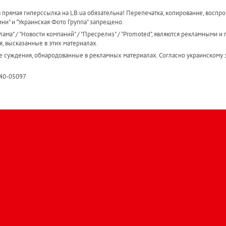
прямая гиперссылка на LB.ua обязательна! Перепечатка, копирование, воспро
ини" и "Украинская Фото Группа" запрещено.
ама" / "Новости компаний" / "Пресрелиз" / "Promoted", являются рекламными и 
я, высказанные в этих материалах.
е суждения, обнародованные в рекламных материалах. Согласно украинскому з
R40-05097