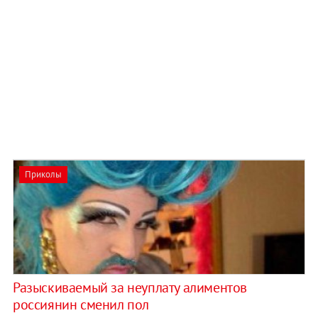
Приколы
Разыскиваемый за неуплату алиментов
россиянин сменил пол