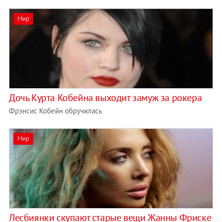
Мир
Дочь Курта Кобейна выходит замуж за рокера
Фрэнсис Кобейн обручилась
Мир
Лесбиянки скупают старые вещи Жанны Фриске