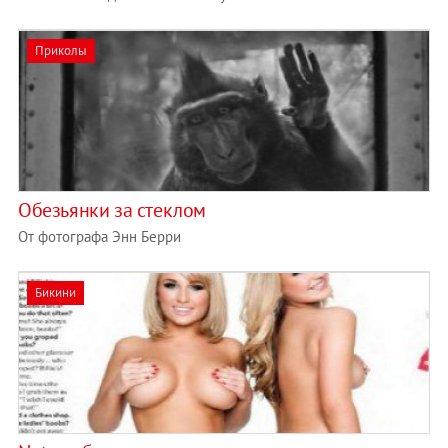
Приколы
Обезьянки за стеклом
От фотографа Энн Берри
Бикини