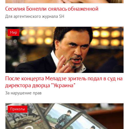
Сесилия Бонелли снялась обнаженной
Для аргентинского журнала SH
Мир
После концерта Меладзе зритель подал в суд на
директора дворца "Украина"
За нарушение прав
Приколы