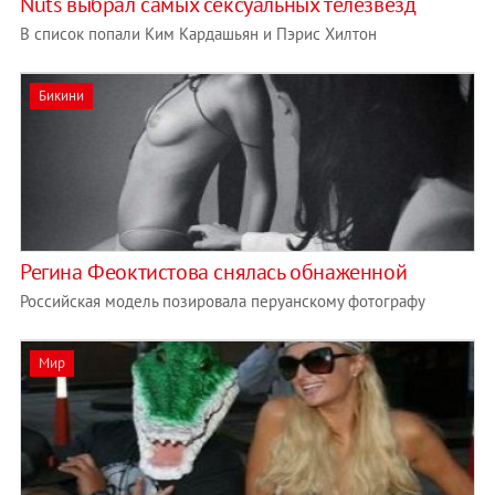
Nuts выбрал самых сексуальных телезвезд
В список попали Ким Кардашьян и Пэрис Хилтон
Бикини
Регина Феоктистова снялась обнаженной
Российская модель позировала перуанскому фотографу
Мир