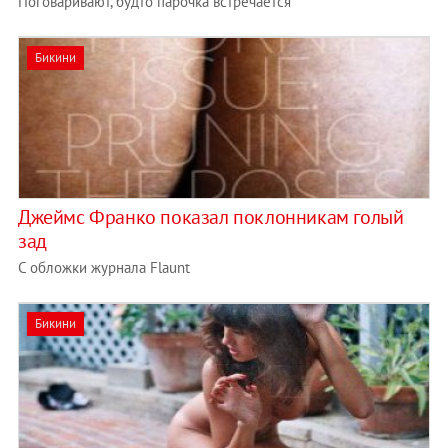
Поговаривают, будто парочка встречается
Бикини
Джеймс Франко показал поклонникам голый
зад
С обложки журнала Flaunt
Бикини