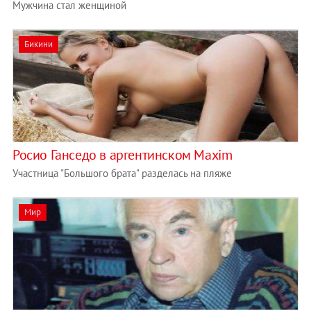
Мужчина стал женщиной
Бикини
Росио Ганседо в аргентинском Maxim
Участница "Большого брата" разделась на пляже
Мир