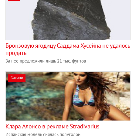
Бронзовую ягодицу Саддама Хусейна не удалось
продать
За нее предложили лишь 21 тыс. фунтов
Бикини
Клара Алонсо в рекламе Stradivarius
Испанская модель снялась полуголой