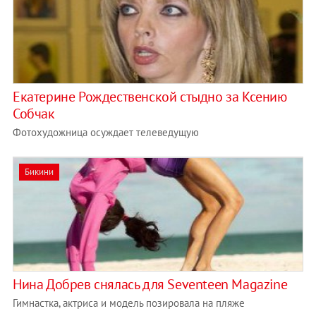
Екатерине Рождественской стыдно за Ксению
Собчак
Фотохудожница осуждает телеведущую
Бикини
Нина Добрев снялась для Seventeen Magazine
Гимнастка, актриса и модель позировала на пляже