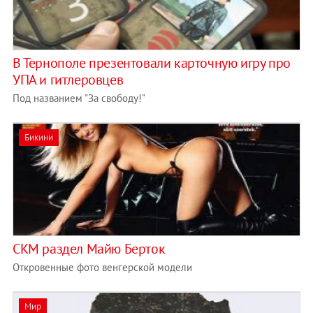
В Тернополе презентовали карточную игру про
УПА и гитлеровцев
Под названием "За свободу!"
Бикини
CKM раздел Майю Берток
Откровенные фото венгерской модели
Мир