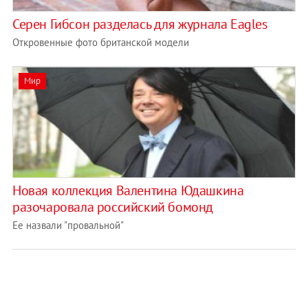
Серен Гибсон разделась для журнала Eagles
Откровенные фото британской модели
Мир
Новая коллекция Валентина Юдашкина
разочаровала российский бомонд
Ее назвали "провальной"