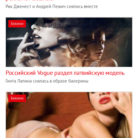
Рик Дженест и Андрей Пежич снялись вместе
Бикини
Российский Vogue раздел латвийскую модель
Гинта Лапина снялась в образе балерины
Бикини