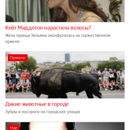
Кейт Миддлтон нарастила волосы?
Жена принца Уильяма оконфузилась на торжественном
приеме
Приколы
Дикие животные в городе
Зубры и носороги на городских улицах
Мир