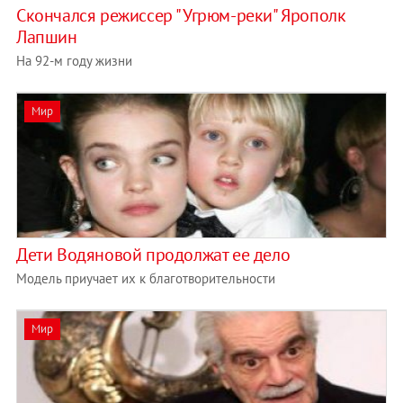
Скончался режиссер "Угрюм-реки" Ярополк
Лапшин
На 92-м году жизни
Мир
Дети Водяновой продолжат ее дело
Модель приучает их к благотворительности
Мир