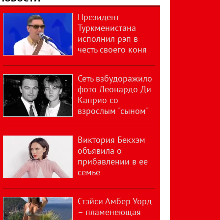
Президент
Туркменистана
исполнил рэп в
честь своего коня
Сеть взбудоражило
фото Леонардо Ди
Каприо со
взрослым "сыном"
Виктория Бекхэм
объявила о
прибавлении в ее
семье
Стэйси Амбер Уорд
– пламенеющая