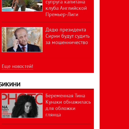
супруга капитана
клуба Английской
Премьер-Лиги
Дядю президента
Сирии будут судить
за мошенничество
Еще новостей!
БИКИНИ
Беременная Тина
Кунаки обнажилась
для обложки
глянца