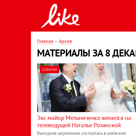
Главная
—
Архив
МАТЕРИАЛЫ ЗА 8 ДЕКА
События
Экс-майор Мельниченко женился на
телеведущей Наталье Розинской
Выездная церемония состоялась в киевском