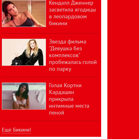
Кендалл Дженнер
засветила ягодицы
в леопардовом
бикини
Звезда фильма
"Девушка без
комплексов"
пробежалась голой
по парку
Голая Кортни
Кардашян
прикрыла
интимные места
пеной
Еще Бикини!