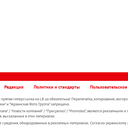
Редакция
Политики и стандарты
Пользовательское
прямая гиперссылка на LB.ua обязательна! Перепечатка, копирование, воспро
ини" и "Украинская Фото Группа" запрещено.
ама" / "Новости компаний" / "Пресрелиз" / "Promoted", являются рекламными и 
я, высказанные в этих материалах.
е суждения, обнародованные в рекламных материалах. Согласно украинскому з