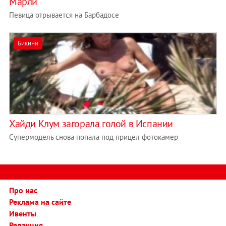
Марли
Певица отрывается на Барбадосе
Бикини
Хайди Клум загорала голой в Испании
Супермодель снова попала под прицел фотокамер
Про нас
Реклама на сайте
Ивенты
Редакция