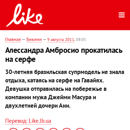
Главная
—
Бикини
—
9 августа 2011
, 08:05
Алессандра Амбросио прокатилась
на серфе
30-летняя бразильская супрмодель не знала
отдыха, катаясь на серфе на Гавайях.
Девушка отправилась на побережье в
компании мужа Джейми Масура и
двухлетней дочери Ани.
Перевод: Like.lb.ua