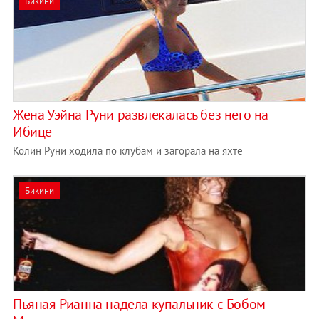
Бикини
Жена Уэйна Руни развлекалась без него на
Ибице
Колин Руни ходила по клубам и загорала на яхте
Бикини
Пьяная Рианна надела купальник с Бобом