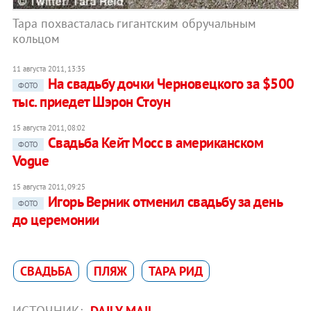
Тара похвасталась гигантским обручальным
кольцом
11 августа 2011, 13:35
На свадьбу дочки Черновецкого за $500
ФОТО
тыс. приедет Шэрон Стоун
15 августа 2011, 08:02
Свадьба Кейт Мосс в американском
ФОТО
Vogue
15 августа 2011, 09:25
Игорь Верник отменил свадьбу за день
ФОТО
до церемонии
СВАДЬБА
ПЛЯЖ
ТАРА РИД
ИСТОЧНИК:
DAILY MAIL