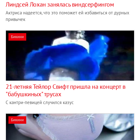
Линдсей Лохан занялась виндсерфингом
Актриса надеется, что это поможет ей избавиться от дурных
привычек
Бикини
21-летняя Тейлор Свифт пришла на концерт в
"бабушкиных" трусах
С кантри-певицей случился казус
Бикини