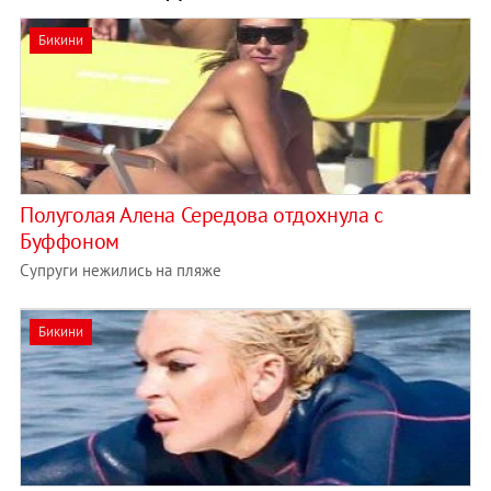
Бикини
Полуголая Алена Середова отдохнула с
Буффоном
Супруги нежились на пляже
Бикини