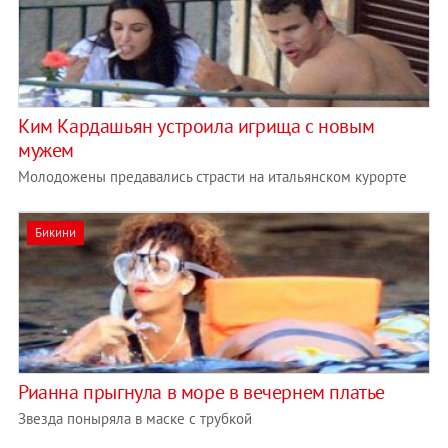
Ким Кардашьян устроила игрища с новым
мужем
Молодожены предавались страсти на итальянском курорте
Бикини
Рианна прыгнула в море в вечернем платье
Звезда поныряла в маске с трубкой