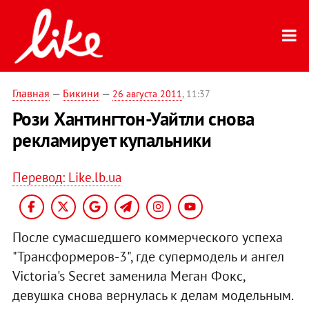
Главная
—
Бикини
—
26 августа 2011
, 11:37
Рози Хантингтон-Уайтли снова
рекламирует купальники
Перевод: Like.lb.ua
После сумасшедшего коммерческого успеха
"Трансформеров-3", где супермодель и ангел
Victoria's Secret заменила Меган Фокс,
девушка снова вернулась к делам модельным.