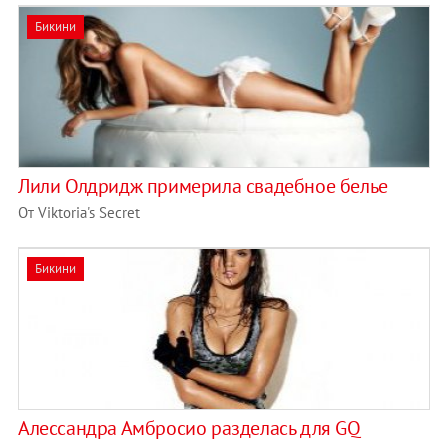
Бикини
Лили Олдридж примерила свадебное белье
От Viktoria's Secret
Бикини
Алессандра Амбросио разделась для GQ