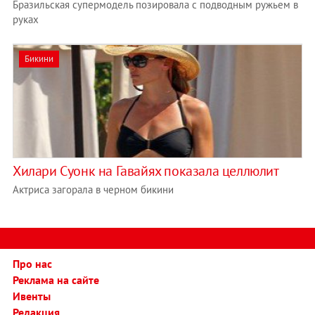
Бразильская супермодель позировала с подводным ружьем в
руках
Бикини
Хилари Суонк на Гавайях показала целлюлит
Актриса загорала в черном бикини
Про нас
Реклама на сайте
Ивенты
Редакция