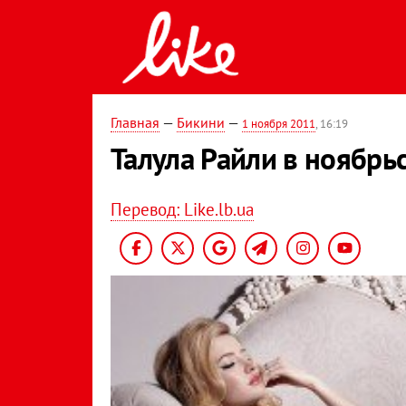
Главная
—
Бикини
—
1 ноября 2011
, 16:19
Талула Райли в ноябрь
Перевод: Like.lb.ua