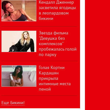
Кендалл Дженнер
засветила ягодицы
в леопардовом
бикини
Звезда фильма
"Девушка без
комплексов"
пробежалась голой
по парку
Голая Кортни
Кардашян
прикрыла
интимные места
пеной
Еще Бикини!