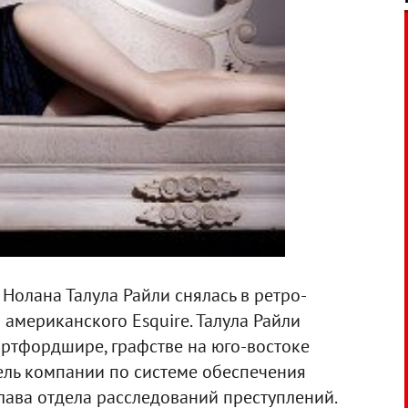
Нолана Талула Райли снялась в ретро-
американского Esquire. Талула Райли
артфордшире
, графстве на юго-востоке
тель компании по системе обеспечения
глава отдела расследований преступлений.