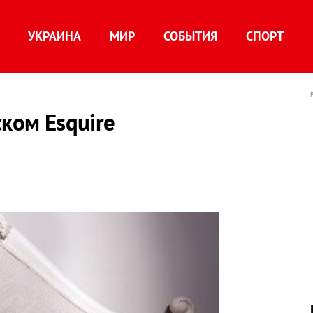
УКРАИНА
МИР
СОБЫТИЯ
СПОРТ
ском Esquire