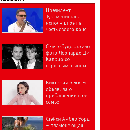
Президент
Туркменистана
исполнил рэп в
честь своего коня
Сеть взбудоражило
фото Леонардо Ди
Каприо со
взрослым "сыном"
Виктория Бекхэм
объявила о
прибавлении в ее
семье
Стэйси Амбер Уорд
– пламенеющая