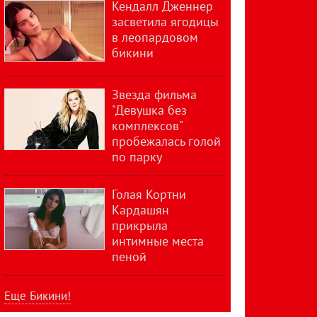
Кендалл Дженнер
засветила ягодицы
в леопардовом
бикини
Звезда фильма
"Девушка без
комплексов"
пробежалась голой
по парку
Голая Кортни
Кардашян
прикрыла
интимные места
пеной
Еще Бикини!