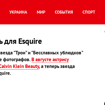
УКРАИНА
МИР
СОБЫТИЯ
СПОРТ
ь для Esquire
везда "Трои" и "Бесславных ублюдков"
бе фотографов.
В августе актрису
alvin Klein Beauty
, а теперь звезда
uire.