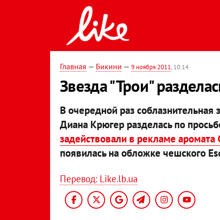
Главная
—
Бикини
—
9 ноября 2011
, 10:14
Звезда "Трои" разделас
В очередной раз соблазнительная з
Диана Крюгер разделась по прось
задействовали в рекламе аромата C
появилась на обложке чешского Esq
Перевод: Like.lb.ua