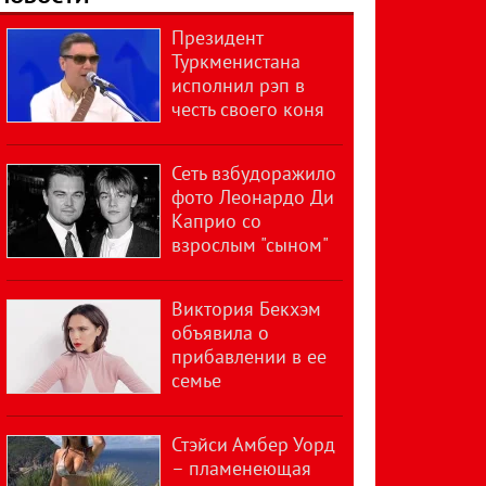
Президент
Туркменистана
исполнил рэп в
честь своего коня
Сеть взбудоражило
фото Леонардо Ди
Каприо со
взрослым "сыном"
Виктория Бекхэм
объявила о
прибавлении в ее
семье
Стэйси Амбер Уорд
– пламенеющая