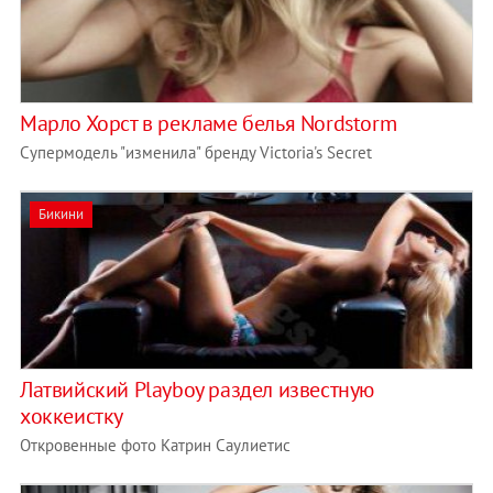
Марло Хорст в рекламе белья Nordstorm
Супермодель "изменила" бренду Victoria's Secret
Бикини
Латвийский Playboy раздел известную
хоккеистку
Откровенные фото Катрин Саулиетис