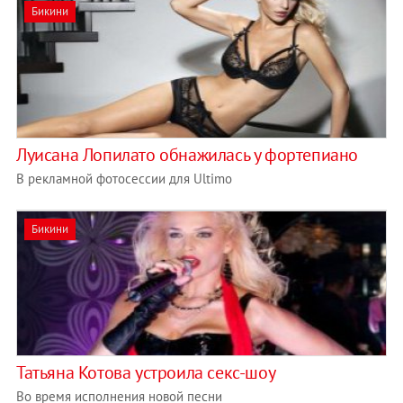
Бикини
Луисана Лопилато обнажилась у фортепиано
В рекламной фотосессии для Ultimo
Бикини
Татьяна Котова устроила секс-шоу
Во время исполнения новой песни