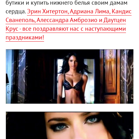
бутики и купить нижнего белья своим дамам
сердца.
Эрин Хитертон, Адриана Лима, Кандис
Сванеполь, Алессандра Амброзио и Даутцен
Крус - все поздравляют нас с наступающими
праздниками!