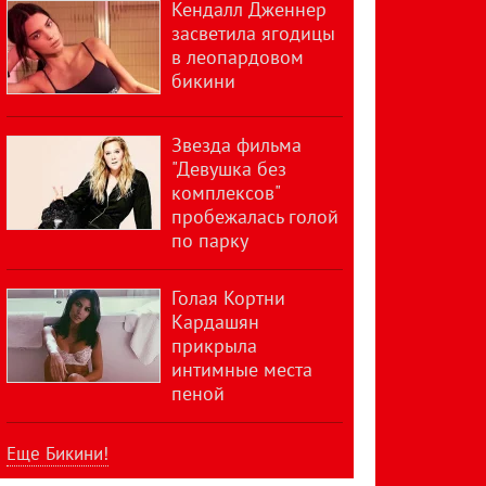
Кендалл Дженнер
засветила ягодицы
в леопардовом
бикини
Звезда фильма
"Девушка без
комплексов"
пробежалась голой
по парку
Голая Кортни
Кардашян
прикрыла
интимные места
пеной
Еще Бикини!