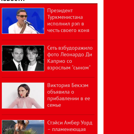
Президент
Туркменистана
исполнил рэп в
честь своего коня
Сеть взбудоражило
фото Леонардо Ди
Каприо со
взрослым "сыном"
Виктория Бекхэм
объявила о
прибавлении в ее
семье
Стэйси Амбер Уорд
– пламенеющая