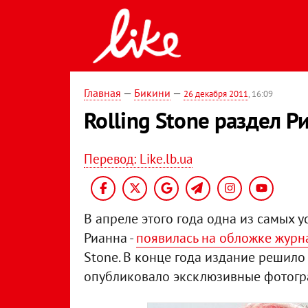
Главная
—
Бикини
—
26 декабря 2011
, 16:09
Rolling Stone раздел Р
Перевод: Like.lb.ua
В апреле этого года одна из самых 
Рианна -
появилась на обложке журн
Stone. В конце года издание решило
опубликовало эксклюзивные фотогр