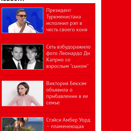
Президент
Туркменистана
исполнил рэп в
честь своего коня
Сеть взбудоражило
фото Леонардо Ди
Каприо со
взрослым "сыном"
Виктория Бекхэм
объявила о
прибавлении в ее
семье
Стэйси Амбер Уорд
– пламенеющая