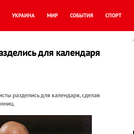
УКРАИНА
МИР
СОБЫТИЯ
СПОРТ
азделись для календаря
сты разделись для календаря, сделав
нниц.