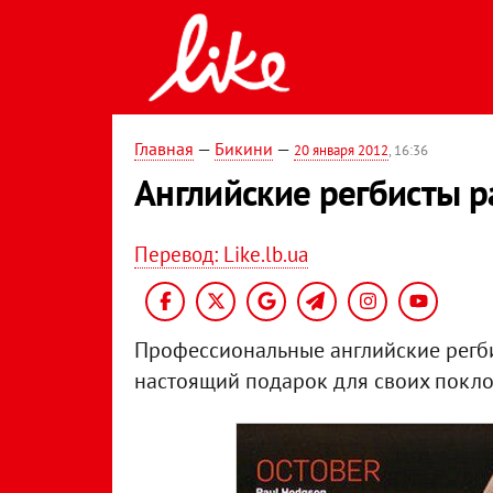
Главная
—
Бикини
—
20 января 2012
, 16:36
Английские регбисты р
Перевод: Like.lb.ua
Профессиональные английские регби
настоящий подарок для своих покло