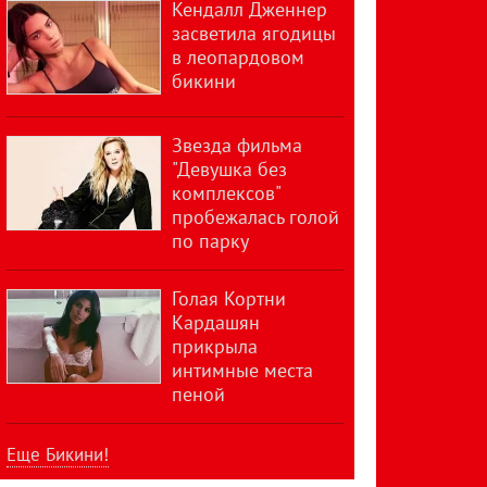
Кендалл Дженнер
засветила ягодицы
в леопардовом
бикини
Звезда фильма
"Девушка без
комплексов"
пробежалась голой
по парку
Голая Кортни
Кардашян
прикрыла
интимные места
пеной
Еще Бикини!