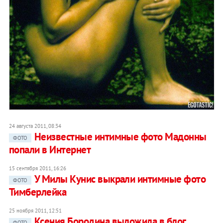
24 августа 2011, 08:34
Неизвестные интимные фото Мадонны
ФОТО
попали в Интернет
15 сентября 2011, 16:26
У Милы Кунис выкрали интимные фото
ФОТО
Тимберлейка
25 ноября 2011, 12:51
Ксения Бородина выложила в блог
ФОТО