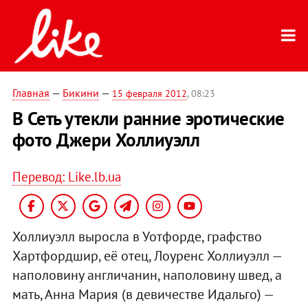
Главная
—
Бикини
—
15 февраля 2012
, 08:23
В Сеть утекли ранние эротические
фото Джери Холлиуэлл
Перевод: Like.lb.ua
Холлиуэлл выросла в Уотфорде, графство
Хартфордшир, её отец, Лоуренс Холлиуэлл —
наполовину англичанин, наполовину швед, а
мать, Анна Мария (в девичестве Идальго) —