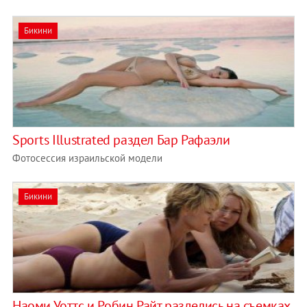
Бикини
Sports Illustrated раздел Бар Рафаэли
Фотосессия израильской модели
Бикини
Наоми Уоттс и Робин Райт разделись на съемках