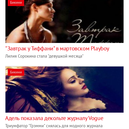
Бикини
"Завтрак у Тиффани" в мартовском Playboy
Лилия Сорокина стала "девушкой месяца"
Бикини
Адель показала декольте журналу Vogue
Триумфатор "Грэмми" снялась для модного журнала