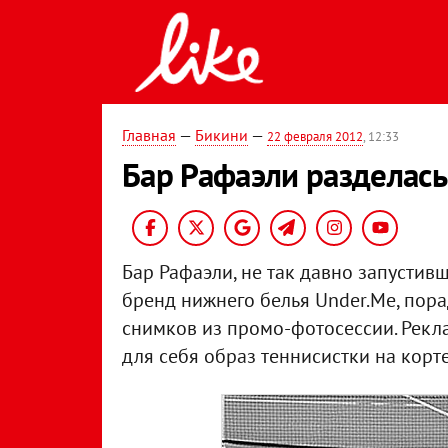
Главная
—
Бикини
—
22 февраля 2012
, 12:33
Бар Рафаэли разделась
Бар Рафаэли
, не так давно запустив
бренд
нижнего белья Under.Me, пор
снимков из промо-фотосессии. Рекл
для себя образ теннисистки на корт