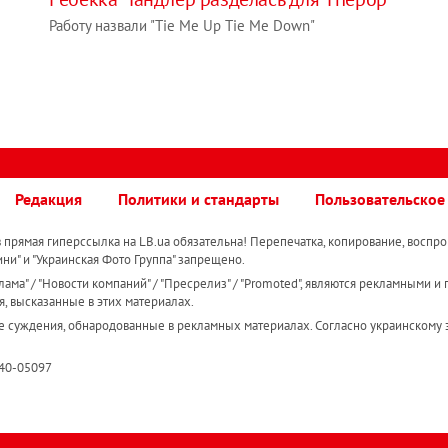
Работу назвали "Tie Me Up Tie Me Down"
Редакция
Политики и стандарты
Пользовательское
прямая гиперссылка на LB.ua обязательна! Перепечатка, копирование, воспро
ини" и "Украинская Фото Группа" запрещено.
ама" / "Новости компаний" / "Пресрелиз" / "Promoted", являются рекламными и 
я, высказанные в этих материалах.
е суждения, обнародованные в рекламных материалах. Согласно украинскому з
R40-05097