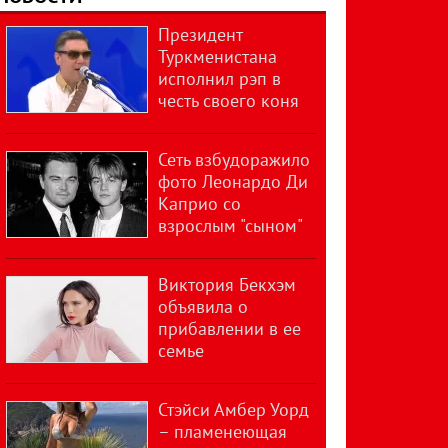
Президент
Туркменистана
исполнил рэп в
честь своего коня
Сеть взбудоражило
фото Леонардо Ди
Каприо со
взрослым "сыном"
Виктория Бекхэм
объявила о
прибавлении в ее
семье
Стэйси Амбер Уорд
– пламенеющая