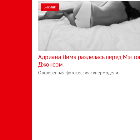
Бикини
Адриана Лима разделась перед Мэтто
Джонсом
Откровенная фотосессия супермодели