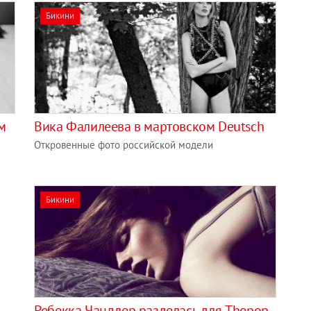
Бикини
м
Вика Фалилеева в мартовском Deutsch
Откровенные фото российской модели
Бикини
Ребекка Чандлер разделась для Thepop