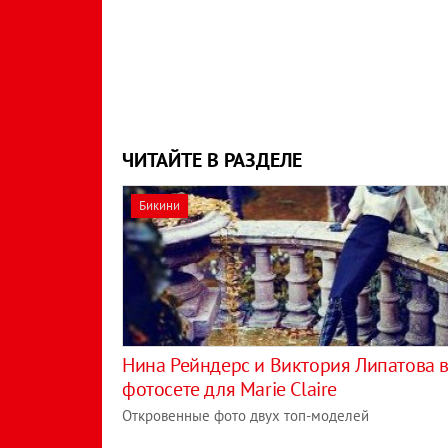
ЧИТАЙТЕ В РАЗДЕЛЕ
Бикини
Нина Рейндерс и Виктория Липатова 
фотосете для Marie Claire
Откровенные фото двух топ-моделей