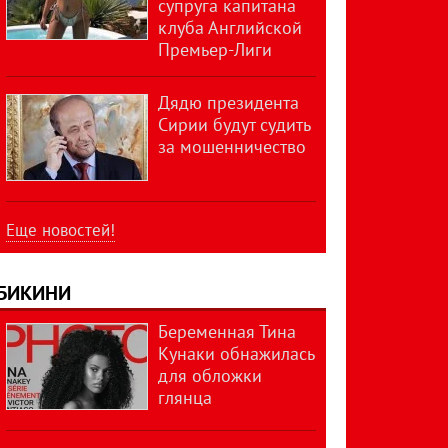
супруга капитана
клуба Английской
Премьер-Лиги
Дядю президента
Сирии будут судить
за мошенничество
Еще новостей!
БИКИНИ
Беременная Тина
Кунаки обнажилась
для обложки
глянца