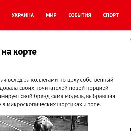
УКРАИНА
МИР
СОБЫТИЯ
СПОРТ
 на корте
шая вслед за коллегами по цеху
собственный
адовала своих почитателей новой порцией
амирует свой бренд сама модель, выбравшая
е в микроскопических шортиках и топе.