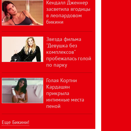
Кендалл Дженнер
засветила ягодицы
в леопардовом
бикини
Звезда фильма
"Девушка без
комплексов"
пробежалась голой
по парку
Голая Кортни
Кардашян
прикрыла
интимные места
пеной
Еще Бикини!