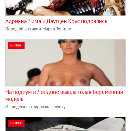
Адриана Лима и Даутцен Крус подрались
Перед объективом Марио Тестино
Бикини
На подиум в Лондоне вышла голая беременная
модель
И продемонстрировала шляпку
Бикини