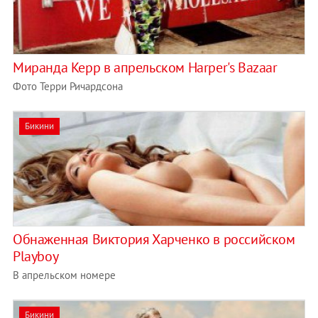
Миранда Керр в апрельском Harper's Bazaar
Фото Терри Ричардсона
Бикини
Обнаженная Виктория Харченко в российском
Playboy
В апрельском номере
Бикини