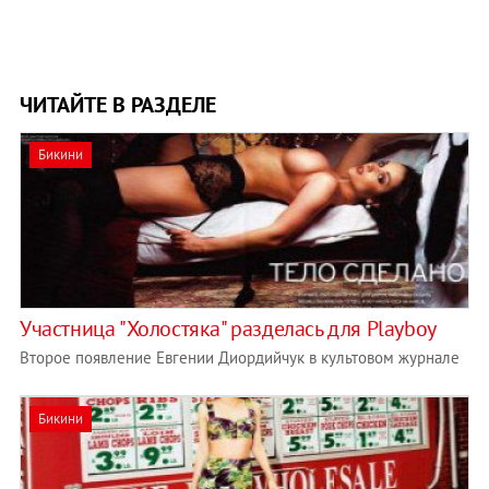
ЧИТАЙТЕ В РАЗДЕЛЕ
Бикини
Участница "Холостяка" разделась для Playboy
Второе появление Евгении Диордийчук в культовом журнале
Бикини