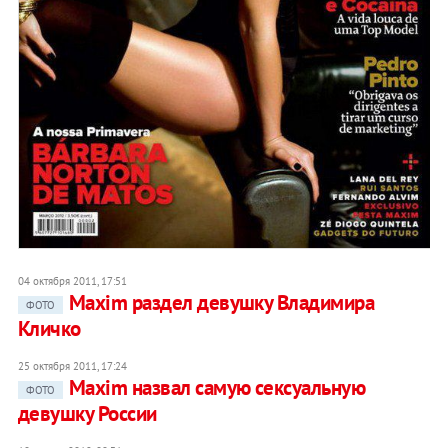
04 октября 2011, 17:51
Maxim раздел девушку Владимира
ФОТО
Кличко
25 октября 2011, 17:24
Maxim назвал самую сексуальную
ФОТО
девушку России