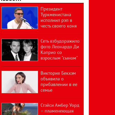
Президент
Туркменистана
исполнил рэп в
честь своего коня
Сеть взбудоражило
фото Леонардо Ди
Каприо со
взрослым "сыном"
Виктория Бекхэм
объявила о
прибавлении в ее
семье
Стэйси Амбер Уорд
– пламенеющая