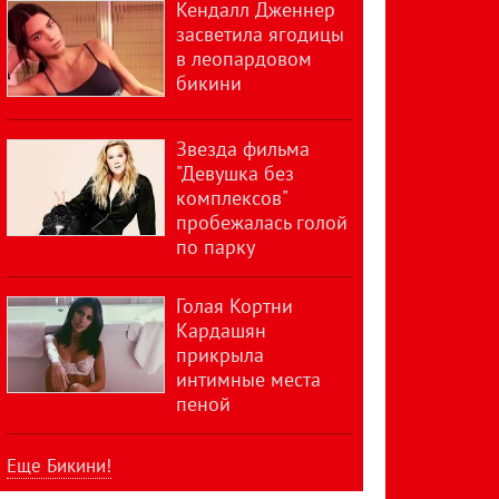
Кендалл Дженнер
засветила ягодицы
в леопардовом
бикини
Звезда фильма
"Девушка без
комплексов"
пробежалась голой
по парку
Голая Кортни
Кардашян
прикрыла
интимные места
пеной
Еще Бикини!