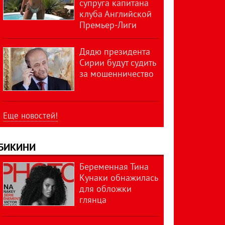
супруга капитана
клуба Английской
Премьер-Лиги
Дядю президента
Сирии будут судить
за мошенничество
Еще новостей!
БИКИНИ
Беременная Тина
Кунаки обнажилась
для обложки
глянца