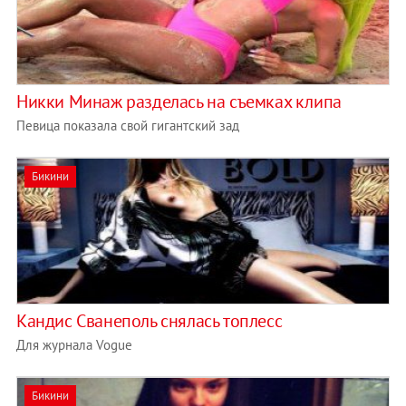
Никки Минаж разделась на съемках клипа
Певица показала свой гигантский зад
Бикини
Кандис Сванеполь снялась топлесс
Для журнала Vogue
Бикини