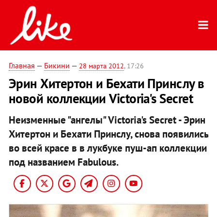
Главная
—
Бикини
—
28 марта 2012
, 17:26
Эрин Хитертон и Бехати Принслу в
новой коллекции Victoria's Secret
Неизменные "ангелы" Victoria's Secret - Эрин
Хитертон и Бехати Принслу, снова появились
во всей красе в в лукбуке пуш-ап коллекции
под названием Fabulous.