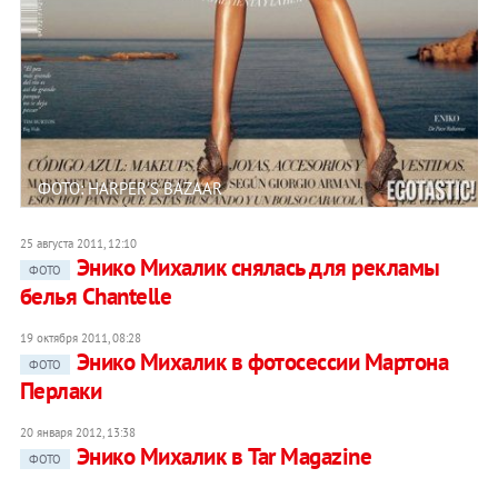
ФОТО: HARPER'S BAZAAR
25 августа 2011, 12:10
Энико Михалик снялась для рекламы
ФОТО
белья Chantelle
19 октября 2011, 08:28
Энико Михалик в фотосессии Мартона
ФОТО
Перлаки
20 января 2012, 13:38
Энико Михалик в Tar Magazine
ФОТО