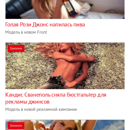
Голая Рози Джонс напилась пива
Модель в новом Front
Бикини
Кандис Сванеполь сняла бюстгальтер для
рекламы джинсов
Модель в новой рекламной кампании
Бикини