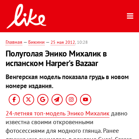
Главная
—
Бикини
—
25 мая 2012
, 10:28
Полуголая Энико Михалик в
испанском Harper's Bazaar
Венгерская модель показала грудь в новом
номере издания.
24-летняя топ-модель Энико Михалик
давно
известна своими откровенными
фотосессиями для модного глянца. Ранее