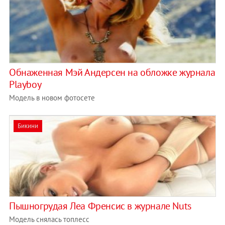
Обнаженная Мэй Андерсен на обложке журнала
Playboy
Модель в новом фотосете
Бикини
Пышногрудая Леа Френсис в журнале Nuts
Модель снялась топлесс