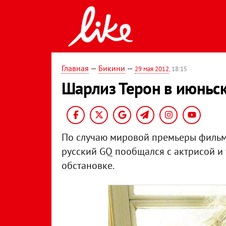
Главная
—
Бикини
—
29 мая 2012
, 18:15
Шарлиз Терон в июньс
По случаю мировой премьеры фильма
русский GQ пообщался с актрисой и
обстановке.