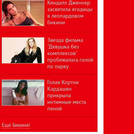
Кендалл Дженнер
засветила ягодицы
в леопардовом
бикини
Звезда фильма
"Девушка без
комплексов"
пробежалась голой
по парку
Голая Кортни
Кардашян
прикрыла
интимные места
пеной
Еще Бикини!