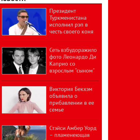
Президент
Туркменистана
исполнил рэп в
честь своего коня
Сеть взбудоражило
фото Леонардо Ди
Каприо со
взрослым "сыном"
Виктория Бекхэм
объявила о
прибавлении в ее
семье
Стэйси Амбер Уорд
– пламенеющая