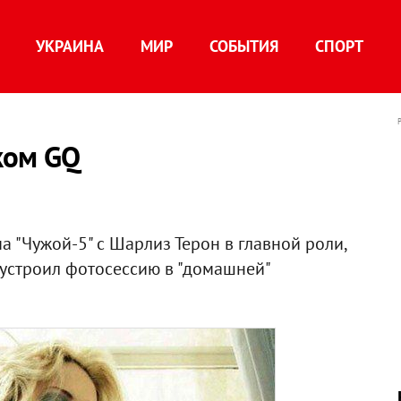
УКРАИНА
МИР
СОБЫТИЯ
СПОРТ
ком GQ
 "Чужой-5" с Шарлиз Терон в главной роли,
 устроил фотосессию в "домашней"