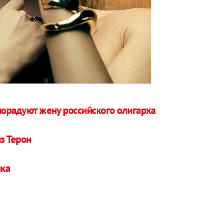
порадуют жену российского олигарха
з Терон
нка