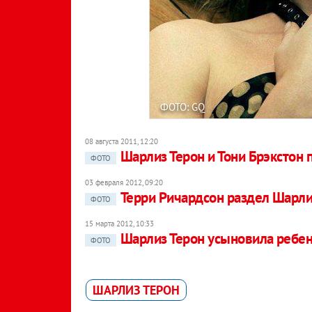
ФОТО: GQ
08 августа 2011, 12:20
Шарлиз Терон и Тони Брэкстон 
ФОТО
03 февраля 2012, 09:20
Терри Ричардсон раздел Шарли
ФОТО
15 марта 2012, 10:33
Шарлиз Терон усыновила ребе
ФОТО
ШАРЛИЗ ТЕРОН