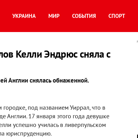
УКРАИНА
МИР
СОБЫТИЯ
СПОРТ
лов Келли Эндрюс сняла с
ей Англии снялась обнаженной.
городке, под названием Уиррал, что в
де Англии. 17 января этого года девушке
Келли успешно училась в ливерпульском
ала юриспруденцию.