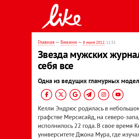
Главная
—
Бикини
—
8 июня 2012
, 11:51
Звезда мужских журна
себя все
Одна из ведущих гламурных модел
Келли Эндрюс родилась в небольшом 
графстве Мерсисайд, на северо-запа
исполнилось 22 года. В свое время 
университете Джона Мура, где изуч