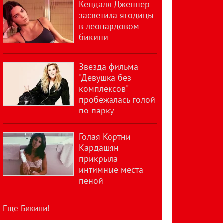
Кендалл Дженнер
засветила ягодицы
в леопардовом
бикини
Звезда фильма
"Девушка без
комплексов"
пробежалась голой
по парку
Голая Кортни
Кардашян
прикрыла
интимные места
пеной
Еще Бикини!