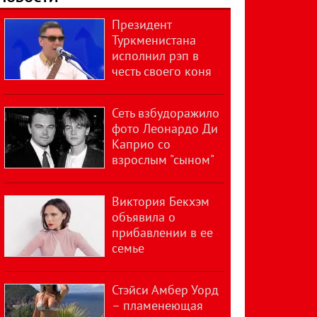
Президент
Туркменистана
исполнил рэп в
честь своего коня
Сеть взбудоражило
фото Леонардо Ди
Каприо со
взрослым "сыном"
Виктория Бекхэм
объявила о
прибавлении в ее
семье
Стэйси Амбер Уорд
– пламенеющая