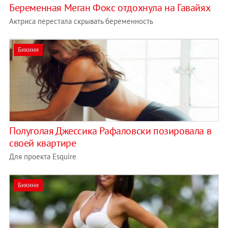
Беременная Меган Фокс отдохнула на Гавайях
Актриса перестала скрывать беременность
Бикини
Полуголая Джессика Рафаловски позировала в
своей квартире
Для проекта Esquire
Бикини