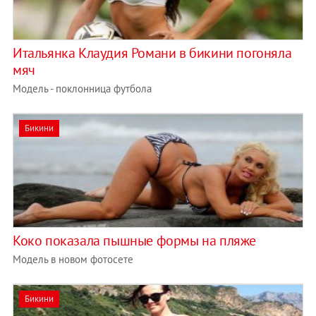
Итальянка Клаудия Романи в бикини погоняла
мяч
Модель - поклонница футбола
Бикини
Коко показала пышные формы на пляже
Модель в новом фотосете
Бикини