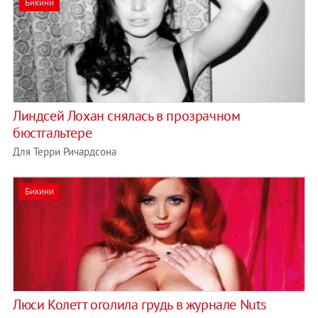
Бикини
Линдсей Лохан снялась в прозрачном
бюстгальтере
Для Терри Ричардсона
Бикини
Люси Колетт оголила грудь в журнале Nuts