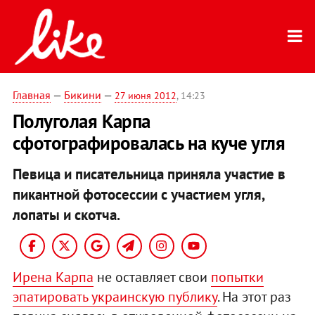
Главная
—
Бикини
—
27 июня 2012
, 14:23
Полуголая Карпа
сфотографировалась на куче угля
Певица и писательница приняла участие в
пикантной фотосессии с участием угля,
лопаты и скотча.
Ирена Карпа
не оставляет свои
попытки
эпатировать украинскую публику
. На этот раз