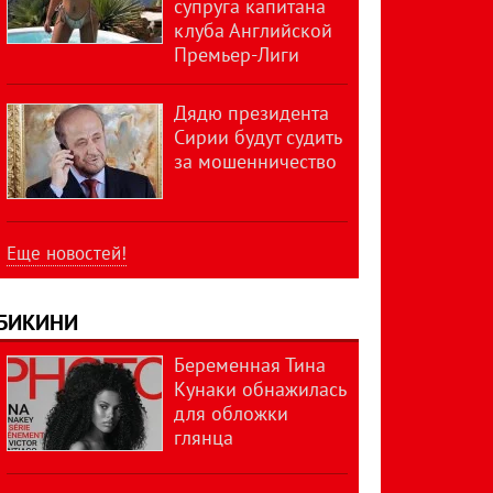
супруга капитана
клуба Английской
Премьер-Лиги
Дядю президента
Сирии будут судить
за мошенничество
Еще новостей!
БИКИНИ
Беременная Тина
Кунаки обнажилась
для обложки
глянца