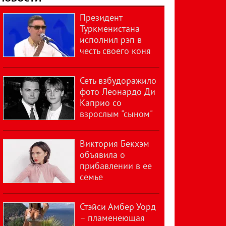
Президент
Туркменистана
исполнил рэп в
честь своего коня
Сеть взбудоражило
фото Леонардо Ди
Каприо со
взрослым "сыном"
Виктория Бекхэм
объявила о
прибавлении в ее
семье
Стэйси Амбер Уорд
– пламенеющая