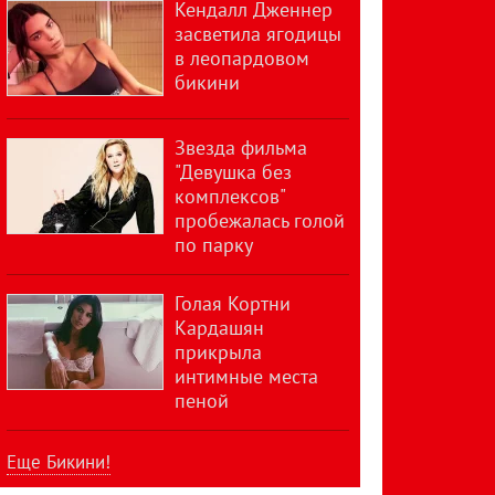
Кендалл Дженнер
засветила ягодицы
в леопардовом
бикини
Звезда фильма
"Девушка без
комплексов"
пробежалась голой
по парку
Голая Кортни
Кардашян
прикрыла
интимные места
пеной
Еще Бикини!