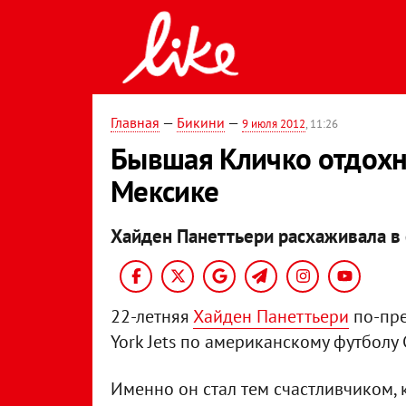
Главная
—
Бикини
—
9 июля 2012
, 11:26
Бывшая Кличко отдохн
Мексике
Хайден Панеттьери расхаживала в 
22-летняя
Хайден Панеттьери
по-пре
York Jets по американскому футболу
Именно он стал тем счастливчиком,