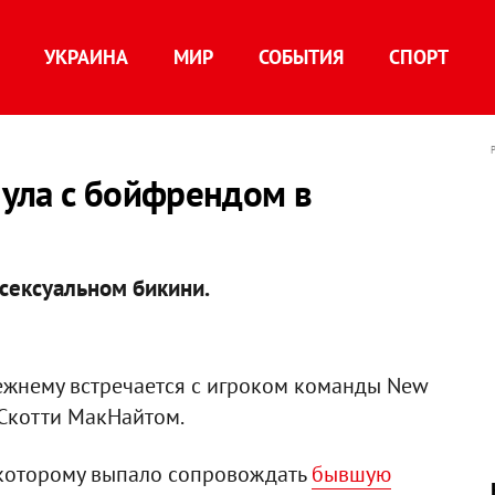
УКРАИНА
МИР
СОБЫТИЯ
СПОРТ
ула с бойфрендом в
сексуальном бикини.
жнему встречается с игроком команды New
 Скотти МакНайтом.
 которому выпало сопровождать
бывшую