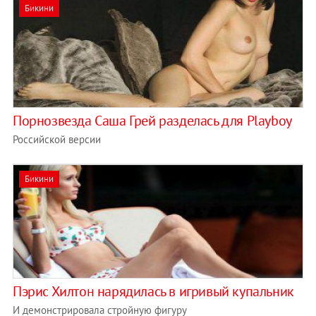
Бикини
Порнозвезда Саша Грей разделась для Playboy
Российской версии
Бикини
Пэрис Хилтон нарядилась в игривый купальник
И демонстрировала стройную фигуру