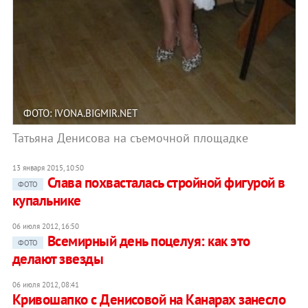
ФОТО: IVONA.BIGMIR.NET
Татьяна Денисова на съемочной площадке
13 января 2015, 10:50
Слава похвасталась стройной фигурой в
ФОТО
купальнике
06 июля 2012, 16:50
Всемирный день поцелуя: как это
ФОТО
делают звезды
06 июля 2012, 08:41
Кривошапко с Денисовой на Канарах занесло