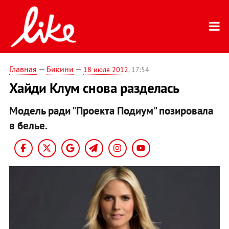
Главная
—
Бикини
—
18 июля 2012
, 17:54
Хайди Клум снова разделась
Модель ради "Проекта Подиум" позировала
в белье.