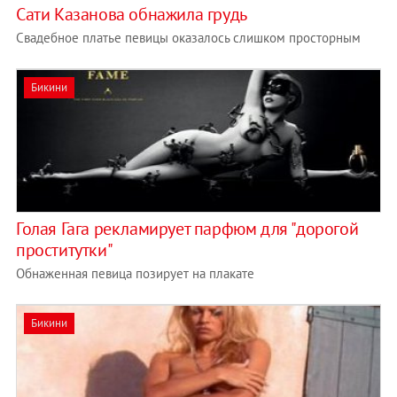
Сати Казанова обнажила грудь
Свадебное платье певицы оказалось слишком просторным
Бикини
Голая Гага рекламирует парфюм для "дорогой
проститутки"
Обнаженная певица позирует на плакате
Бикини