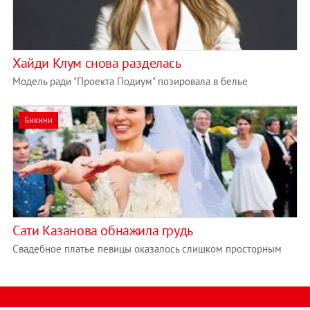
Хайди Клум снова разделась
Модель ради "Проекта Подиум" позировала в белье
Бикини
Сати Казанова обнажила грудь
Свадебное платье певицы оказалось слишком просторным