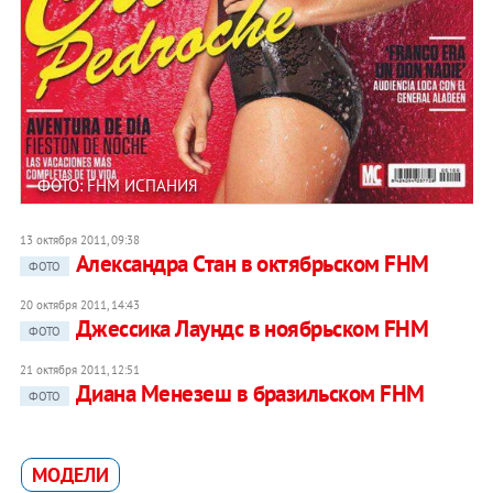
ФОТО: FHM ИСПАНИЯ
13 октября 2011, 09:38
Александра Стан в октябрьском FHM
ФОТО
20 октября 2011, 14:43
Джессика Лаундс в ноябрьском FHM
ФОТО
21 октября 2011, 12:51
Диана Менезеш в бразильском FHM
ФОТО
МОДЕЛИ