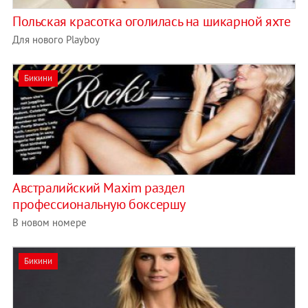
Польская красотка оголилась на шикарной яхте
Для нового Playboy
Бикини
Австралийский Maxim раздел
профессиональную боксершу
В новом номере
Бикини