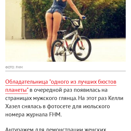
ФОТО: FHM
Обладательница "одного из лучших бюстов
планеты"
в очередной раз появилась на
страницах мужского глянца. На этот раз Келли
Хазел снялась в фотосете для июльского
номера журнала FHM.
Антуражем для демонстрации женских