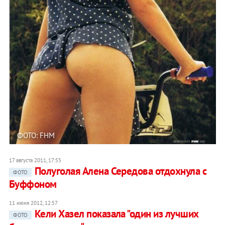
ФОТО: FHM
17 августа 2011, 17:55
Полуголая Алена Середова отдохнула с
ФОТО
Буффоном
11 июня 2012, 12:57
Кели Хазел показала "один из лучших
ФОТО