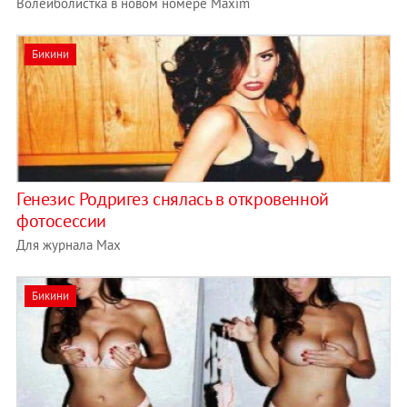
Волейболистка в новом номере Maxim
Бикини
Генезис Родригез снялась в откровенной
фотосессии
Для журнала Max
Бикини