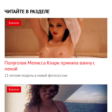
ЧИТАЙТЕ В РАЗДЕЛЕ
Бикини
Полуголая Мелисса Кларк приняла ванну с
пеной
21-летняя модель в новой фотосессии
Бикини