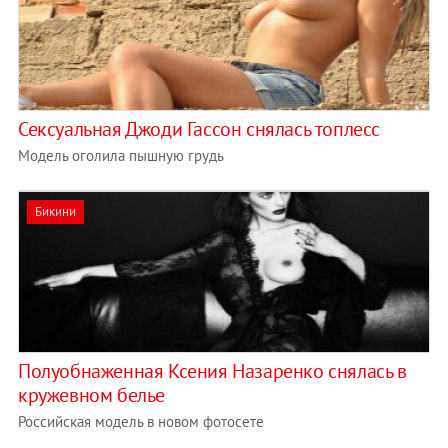
Сексуальная Джоди Гассон снялась топлесс
Модель оголила пышную грудь
Бикини
Полуобнаженная Ксения Назаренко снялась в
кружевном белье
Российская модель в новом фотосете