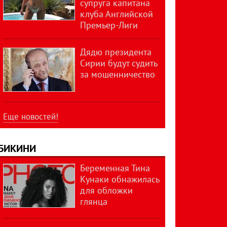
супруга капитана
клуба Английской
Премьер-Лиги
Дядю президента
Сирии будут судить
за мошенничество
Еще новостей!
БИКИНИ
Беременная Тина
Кунаки обнажилась
для обложки
глянца