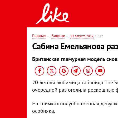
Главная
—
Бикини
—
14 августа 2012
, 10:32
Сабина Емельянова ра
Британская гламурная модель снов
20-летняя любимица таблоида The Su
очередной раз оголила роскошные фо
На снимках полуобнаженная девушк
особняка.