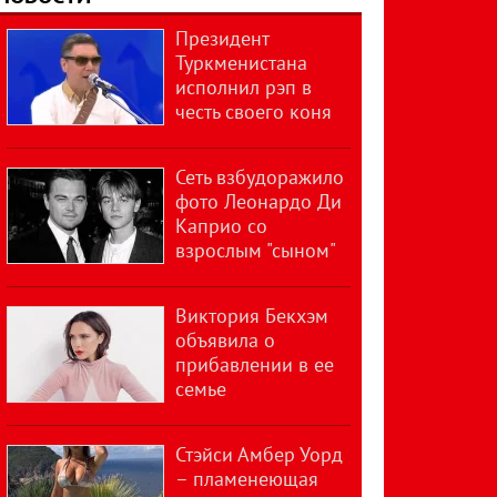
Президент
Туркменистана
исполнил рэп в
честь своего коня
Сеть взбудоражило
фото Леонардо Ди
Каприо со
взрослым "сыном"
Виктория Бекхэм
объявила о
прибавлении в ее
семье
Стэйси Амбер Уорд
– пламенеющая