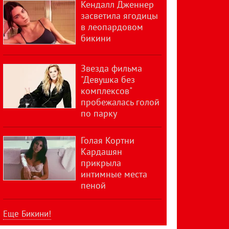
Кендалл Дженнер
засветила ягодицы
в леопардовом
бикини
Звезда фильма
"Девушка без
комплексов"
пробежалась голой
по парку
Голая Кортни
Кардашян
прикрыла
интимные места
пеной
Еще Бикини!