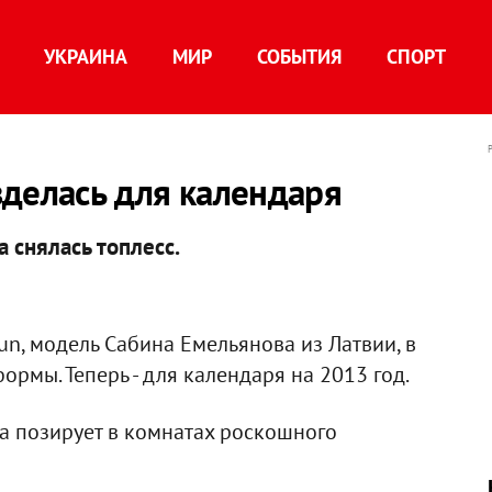
УКРАИНА
МИР
СОБЫТИЯ
СПОРТ
зделась для календаря
а снялась топлесс.
n, модель Сабина Емельянова из Латвии, в
рмы. Теперь - для календаря на 2013 год.
а позирует в комнатах роскошного