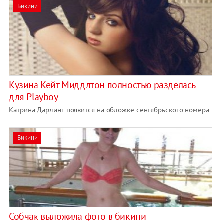
Бикини
Кузина Кейт Миддлтон полностью разделась
для Playboy
Катрина Дарлинг появится на обложке сентябрьского номера
Бикини
Собчак выложила фото в бикини