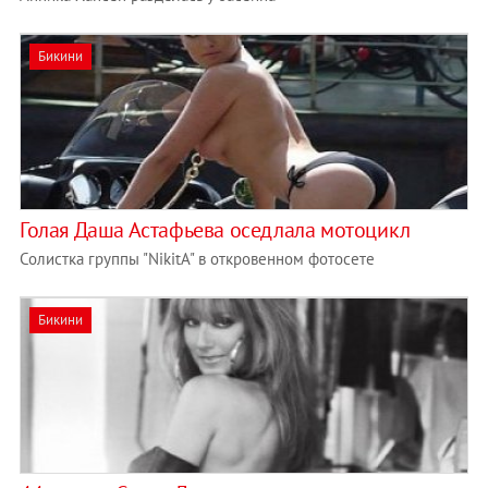
Бикини
Голая Даша Астафьева оседлала мотоцикл
Солистка группы "NikitA" в откровенном фотосете
Бикини