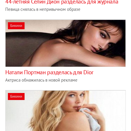
44-летняя Селин Дион разделась для журнала
Певица снялась в непривычном образе
Бикини
Натали Портман разделась для Dior
Актриса обнажилась в новой рекламе
Бикини