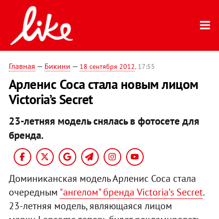
Главная
—
Бикини
—
18 сентября 2012
, 17:55
Арленис Соса стала новым лицом
Victoria’s Secret
23-летняя модель снялась в фотосете для
бренда.
Доминиканская модель Арленис Соса стала
очередным
"ангелом" бренда Victoria’s Secret
.
23-летняя модель, являющаяся лицом