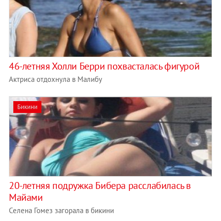
46-летняя Холли Берри похвасталась фигурой
Актриса отдохнула в Малибу
Бикини
20-летняя подружка Бибера расслабилась в
Майами
Селена Гомез загорала в бикини