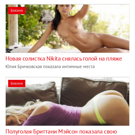
Бикини
Новая солистка Nikita снялась голой на пляже
Юлия Бричковская показала интимные места
Бикини
Полуголая Бриттани Мэйсон показала свою